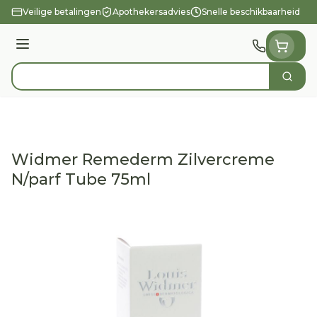
Ga naar de inhoud
Veilige betalingen
Apothekersadvies
Snelle beschikbaarheid
Menu
Zoek
Product, merk, categorie...
Widmer Remederm Zilvercreme
N/parf Tube 75ml