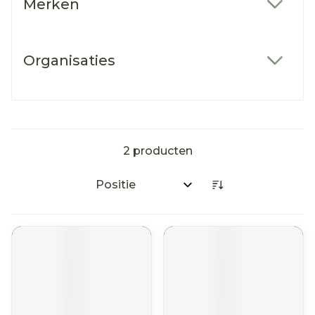
Merken
filter
Organisaties
filter
2
producten
Sorteer op: