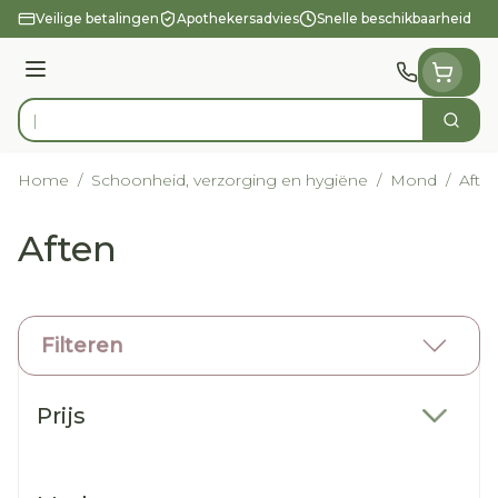
Ga naar de inhoud
Veilige betalingen
Apothekersadvies
Snelle beschikbaarheid
Menu
Zoek
Product, merk, categorie...
Home
/
Schoonheid, verzorging en hygiëne
/
Mond
/
Afte
Aften
Filteren
Doorgaan naar productlijst
Prijs
filter