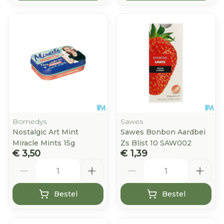
Bomedys
Sawes
Nostalgic Art Mint
Sawes Bonbon Aardbei
Miracle Mints 15g
Zs Blist 10 SAW002
€ 3,50
€ 1,39
Aantal
Aantal
Bestel
Bestel