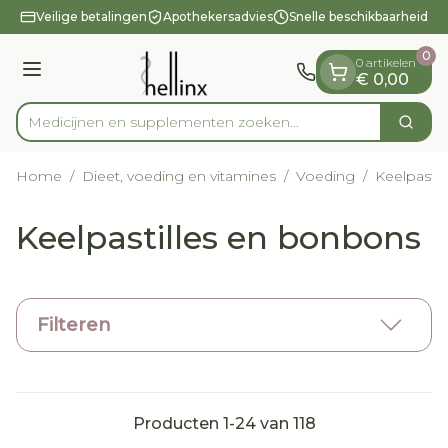
Dia 1 van 1
Ga naar de inhoud
Veilige betalingen
Apothekersadvies
Snelle beschikbaarheid
0
0 artikelen
Menu
€ 0,00
Medicijnen en supplemen
Zoek
Product, merk, categorie...
Home
/
Dieet, voeding en vitamines
/
Voeding
/
Keelpasti
Keelpastilles en bonbons
Filteren
Producten
1
-
24
van
118