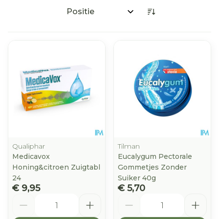
Sorteer op:
Qualiphar
Tilman
Medicavox
Eucalygum Pectorale
Honing&citroen Zuigtabl
Gommetjes Zonder
24
Suiker 40g
€ 9,95
€ 5,70
Aantal
Aantal