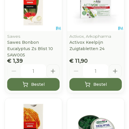
Sawes
Activox, Arkopharma
Sawes Bonbon
Activox Keelpijn
Eucalyptus Zs Blist 10
Zuigtabletten 24
SAW005
€ 1,39
€ 11,90
Aantal
Aantal
Bestel
Bestel