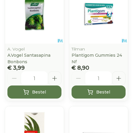
A. Vogel
Tilman
A.Vogel Santasapina
Plantigom Gummies 24
Bonbons
Nf
€ 3,99
€ 8,90
Aantal
Aantal
Bestel
Bestel