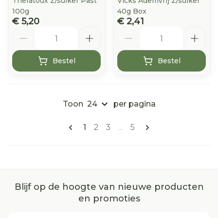
Theratoux Z/suiker Past
Vicks Ademvrij Z/suiker
100g
40g Box
€ 5,20
€ 2,41
Aantal
Aantal
Bestel
Bestel
Toon
per pagina
Pagina's
U lees momenteel pagina
Pagina
Pagina
Pagina
1
2
3
...
5
Blijf op de hoogte van nieuwe producten
en promoties
E-mail adres