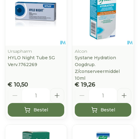
Ursapharm
Alcon
HYLO Night Tube 5G
Systane Hydration
Verv.1762269
Oogdrup.
Z/conserveermiddel
10ml
€ 10,50
€ 19,26
Aantal
Aantal
Bestel
Bestel