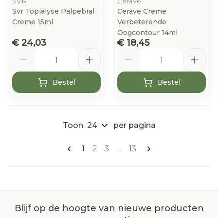
SVR
CeraVe
Svr Topialyse Palpebral
Cerave Creme
Creme 15ml
Verbeterende
Oogcontour 14ml
€ 24,03
€ 18,45
Aantal
Aantal
Bestel
Bestel
Toon
per pagina
Pagina's
U lees momenteel pagina
Pagina
Pagina
Pagina
1
2
3
...
13
Blijf op de hoogte van nieuwe producten