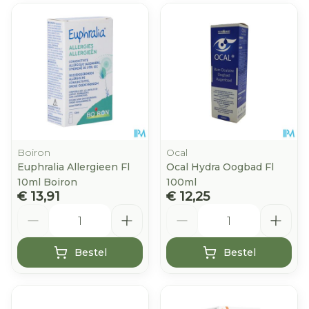
Boiron
Ocal
Euphralia Allergieen Fl
Ocal Hydra Oogbad Fl
10ml Boiron
100ml
€ 13,91
€ 12,25
Aantal
Aantal
Bestel
Bestel