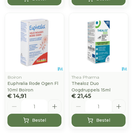
Boiron
Thea Pharma
Euphralia Rode Ogen Fl
Thealoz Duo
10ml Boiron
Oogdruppels 15ml
€ 14,91
€ 21,45
Aantal
Aantal
Bestel
Bestel