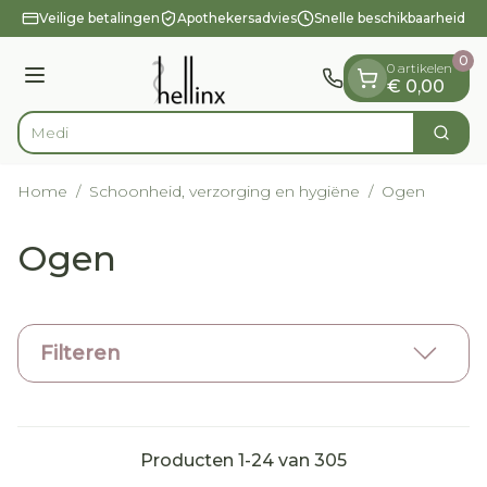
Dia 1 van 1
Ga naar de inhoud
Veilige betalingen
Apothekersadvies
Snelle beschikbaarheid
0
0 artikelen
Menu
€ 0,00
V
Zoek
Product, merk, categorie...
Home
/
Schoonheid, verzorging en hygiëne
/
Ogen
Ogen
Filteren
Producten
1
-
24
van
305