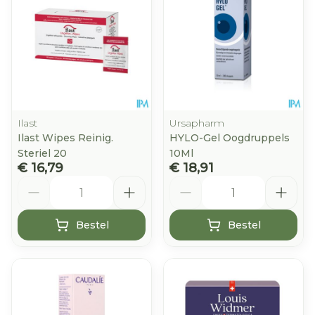
Ilast
Ursapharm
Ilast Wipes Reinig.
HYLO-Gel Oogdruppels
Steriel 20
10Ml
€ 16,79
€ 18,91
Aantal
Aantal
Bestel
Bestel