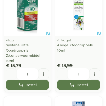
Alcon
A. Vogel
Systane Ultra
A.Vogel Oogdruppels
Oogdruppels
10ml
Z/conserveermiddel
10ml
€ 15,79
€ 13,99
Aantal
Aantal
Bestel
Bestel