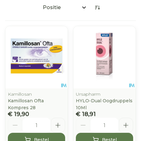
Sorteer op:
Kamillosan
Ursapharm
Kamillosan Ofta
HYLO-Dual Oogdruppels
Kompres 28
10Ml
€ 19,90
€ 18,91
Aantal
Aantal
Bestel
Bestel