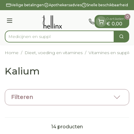
Dia 1 van 1
Ga naar de inhoud
Veilige betalingen
Apothekersadvies
Snelle beschikbaarheid
0
0 artikelen
Menu
€ 0,00
Medici
Zoek
Product, merk, categorie...
Home
/
Dieet, voeding en vitamines
/
Vitamines en supple
Kalium
Filteren
14
producten