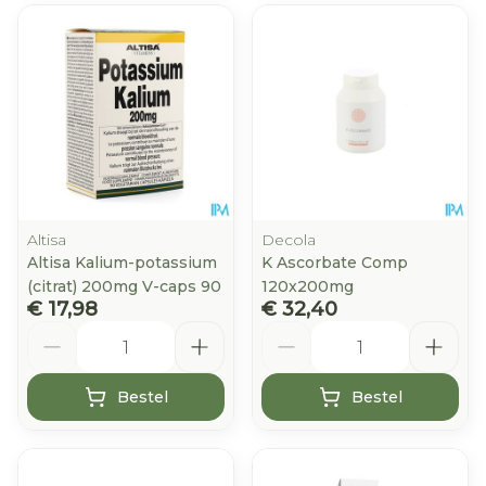
Altisa
Decola
Altisa Kalium-potassium
K Ascorbate Comp
(citrat) 200mg V-caps 90
120x200mg
€ 17,98
€ 32,40
Aantal
Aantal
Bestel
Bestel