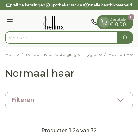
Dia 1 van 1
Ga naar de inhoud
Veilige betalingen
Apothekersadvies
Snelle beschikbaarheid
0
0 artikelen
Menu
€ 0,00
Vind snel wondverz
Zoek
Product, merk, categorie...
Home
/
Schoonheid, verzorging en hygiëne
/
Haar en Hoof
Normaal haar
Filteren
Producten
1
-
24
van
32