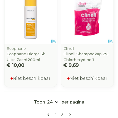
Ecophane
Clinell
Ecophane Biorga Sh
Clinell Shampookap 2%
Ultra Zacht200ml
Chlorhexydine 1
€ 10,00
€ 9,69
Niet beschikbaar
Niet beschikbaar
Toon
per pagina
Pagina's
U lees momenteel pagina
Pagina
1
2