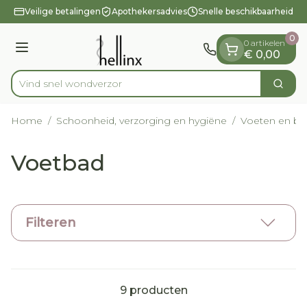
Dia 1 van 1
Ga naar de inhoud
Veilige betalingen
Apothekersadvies
Snelle beschikbaarheid
0
0 artikelen
Menu
€ 0,00
Vind snel
Zoek
Product, merk, categorie...
Home
/
Schoonheid, verzorging en hygiëne
/
Voeten en b
Voetbad
Filteren
9
producten