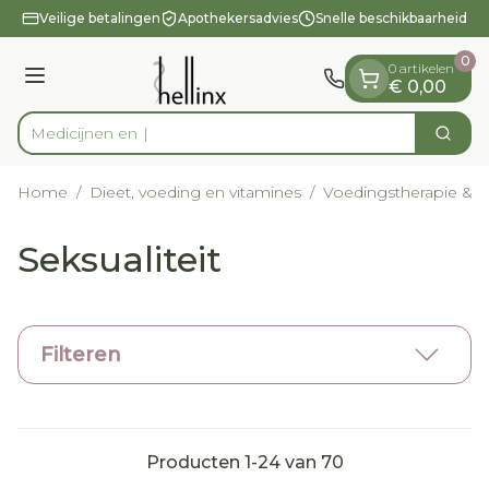
Dia 1 van 1
Ga naar de inhoud
Veilige betalingen
Apothekersadvies
Snelle beschikbaarheid
0
0 artikelen
Menu
€ 0,00
Zoek
Product, merk, categorie...
Home
/
Dieet, voeding en vitamines
/
Voedingstherapie & we
Seksualiteit
Filteren
Producten
1
-
24
van
70