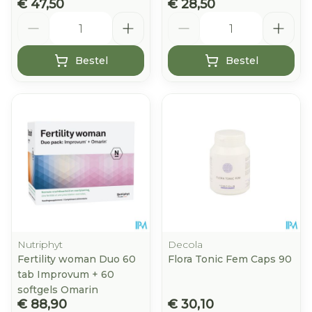
€ 47,50
€ 28,50
Aantal
Aantal
Bestel
Bestel
Nutriphyt
Decola
Fertility woman Duo 60
Flora Tonic Fem Caps 90
tab Improvum + 60
softgels Omarin
€ 88,90
€ 30,10