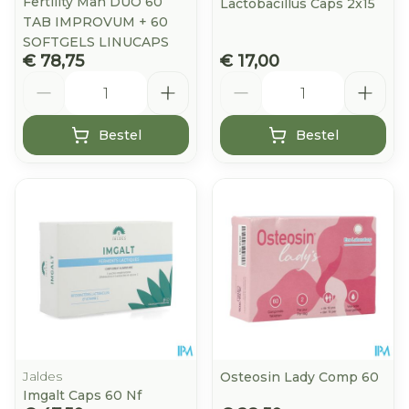
Fertility Man DUO 60
Lactobacillus Caps 2x15
TAB IMPROVUM + 60
SOFTGELS LINUCAPS
€ 78,75
€ 17,00
Aantal
Aantal
Bestel
Bestel
Jaldes
Osteosin Lady Comp 60
Imgalt Caps 60 Nf