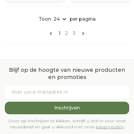
Toon
per pagina
Pagina's
U lees momenteel pagina
Pagina
Pagina
1
2
3
Blijf op de hoogte van nieuwe producten
en promoties
E-mail adres
Inschrijven
Door op inschrijven te klikken, schrijft u zich in voor onze
nieuwsbrief en gaat u akkoord met onze
privacy policy
.