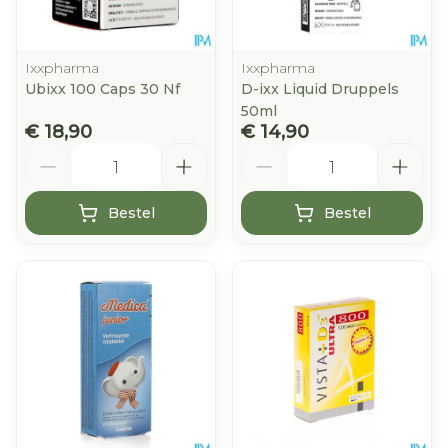
Ixxpharma
Ixxpharma
Ubixx 100 Caps 30 Nf
D-ixx Liquid Druppels
50ml
€ 18,90
€ 14,90
Aantal
Aantal
Bestel
Bestel