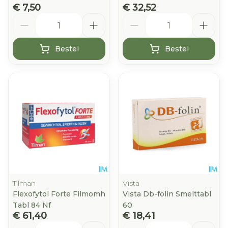
€ 7,50
€ 32,52
Aantal
Aantal
Bestel
Bestel
Tilman
Vista
Flexofytol Forte Filmomh
Vista Db-folin Smelttabl
Tabl 84 Nf
60
€ 61,40
€ 18,41
Aantal
Aantal