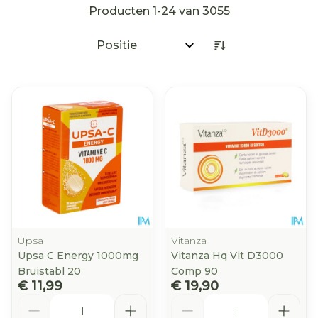
Producten
1
-
24
van
3055
Sorteer op:
Upsa
Vitanza
Upsa C Energy 1000mg
Vitanza Hq Vit D3000
Bruistabl 20
Comp 90
€ 11,99
€ 19,90
Aantal
Aantal