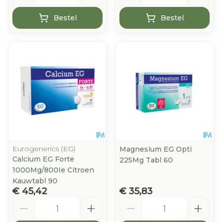
Bestel
Bestel
Eurogenerics (EG)
Magnesium EG Opti
Calcium EG Forte
225Mg Tabl 60
1000Mg/800Ie Citroen
Kauwtabl 90
€ 45,42
€ 35,83
Aantal
Aantal