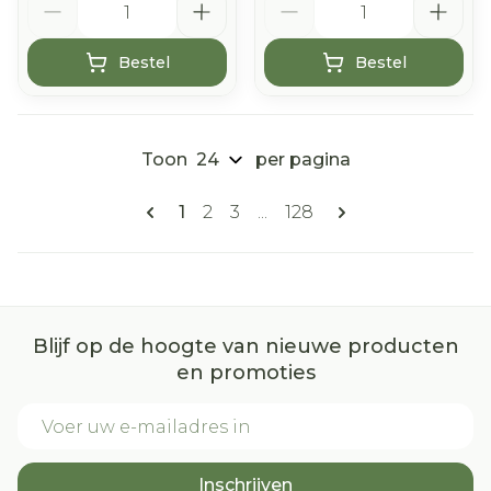
Bestel
Bestel
Toon
per pagina
Pagina's
U lees momenteel pagina
Pagina
Pagina
Pagina
1
2
3
...
128
Blijf op de hoogte van nieuwe producten
en promoties
E-mail adres
Inschrijven