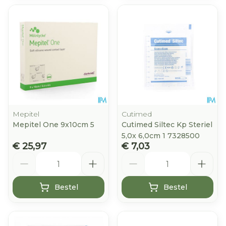
Mepitel
Cutimed
Mepitel One 9x10cm 5
Cutimed Siltec Kp Steriel
5,0x 6,0cm 1 7328500
€ 25,97
€ 7,03
Aantal
Aantal
Bestel
Bestel