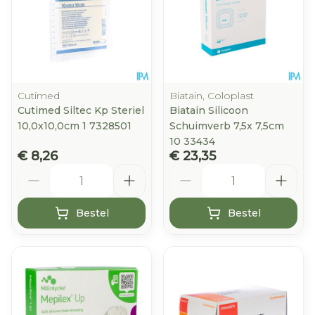
Cutimed
Biatain, Coloplast
Cutimed Siltec Kp Steriel
Biatain Silicoon
10,0x10,0cm 1 7328501
Schuimverb 7,5x 7,5cm
10 33434
€ 8,26
€ 23,35
Aantal
Aantal
Bestel
Bestel