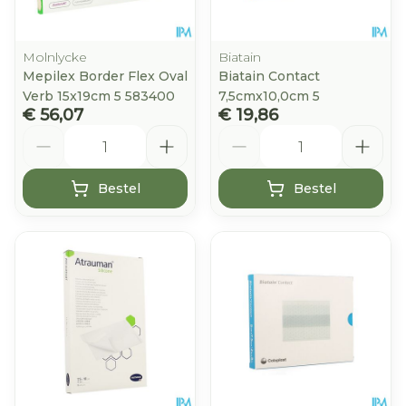
Molnlycke
Biatain
Mepilex Border Flex Oval
Biatain Contact
Verb 15x19cm 5 583400
7,5cmx10,0cm 5
€ 56,07
€ 19,86
Aantal
Aantal
Bestel
Bestel