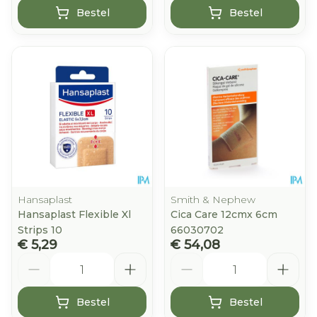
Bestel
Bestel
Hansaplast
Smith & Nephew
Hansaplast Flexible Xl
Cica Care 12cmx 6cm
Strips 10
66030702
€ 5,29
€ 54,08
Aantal
Aantal
Bestel
Bestel