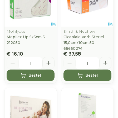
Molnlycke
Smith & Nephew
Mepilex Up 5x5cm 5
Cicaplaie Verb Steriel
212050
15,0cmx10cm 50
66660274
€ 16,10
€ 37,58
Aantal
Aantal
Bestel
Bestel