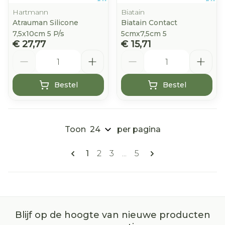
Hartmann
Biatain
Atrauman Silicone
Biatain Contact
7,5x10cm 5 P/s
5cmx7,5cm 5
€ 27,77
€ 15,71
Aantal
Aantal
Bestel
Bestel
Toon
per pagina
Pagina's
U lees momenteel pagina
Pagina
Pagina
Pagina
1
2
3
...
5
Blijf op de hoogte van nieuwe producten