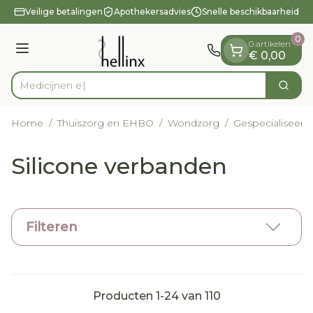
Dia 1 van 1
Ga naar de inhoud
Veilige betalingen
Apothekersadvies
Snelle beschikbaarheid
0
0 artikelen
Menu
€ 0,00
Zoek
Product, merk, categorie...
Home
/
Thuiszorg en EHBO
/
Wondzorg
/
Gespecialiseer
Silicone verbanden
Filteren
Producten
1
-
24
van
110