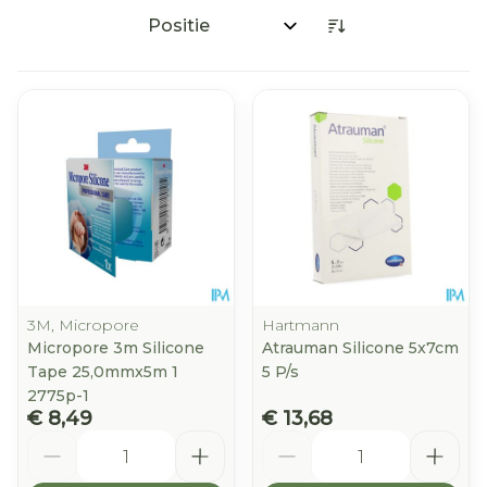
Sorteer op:
3M, Micropore
Hartmann
Micropore 3m Silicone
Atrauman Silicone 5x7cm
Tape 25,0mmx5m 1
5 P/s
2775p-1
€ 8,49
€ 13,68
Aantal
Aantal