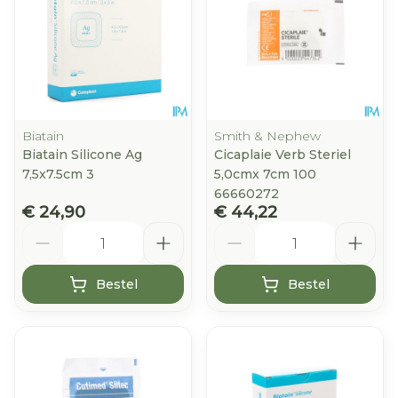
Biatain
Smith & Nephew
Biatain Silicone Ag
Cicaplaie Verb Steriel
7,5x7.5cm 3
5,0cmx 7cm 100
66660272
€ 24,90
€ 44,22
Aantal
Aantal
Bestel
Bestel