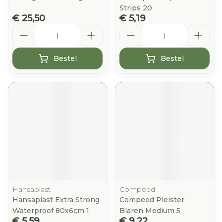
Strips 20
€ 25,50
€ 5,19
Aantal
Aantal
Bestel
Bestel
Hansaplast
Compeed
Hansaplast Extra Strong
Compeed Pleister
Waterproof 80x6cm 1
Blaren Medium 5
€ 5,59
€ 9,22