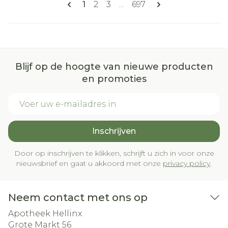
U lees momenteel pagina
Pagina
Pagina
Pagina
1
2
3
...
697
Blijf op de hoogte van nieuwe producten
en promoties
E-mail adres
Inschrijven
Door op inschrijven te klikken, schrijft u zich in voor onze
nieuwsbrief en gaat u akkoord met onze
privacy policy
.
Neem contact met ons op
Apotheek Hellinx
Grote Markt 56