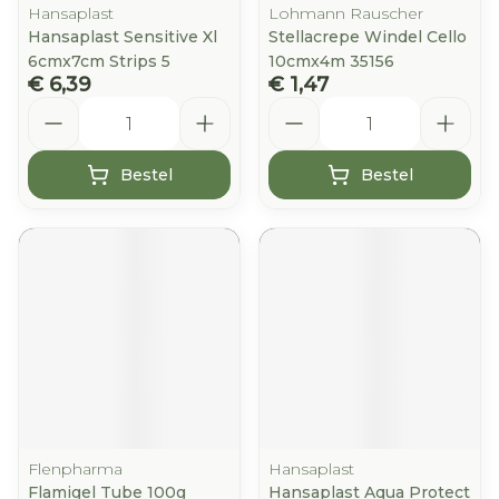
Hansaplast
Lohmann Rauscher
Hansaplast Sensitive Xl
Stellacrepe Windel Cello
6cmx7cm Strips 5
10cmx4m 35156
€ 6,39
€ 1,47
Aantal
Aantal
Bestel
Bestel
Flenpharma
Hansaplast
Flamigel Tube 100g
Hansaplast Aqua Protect