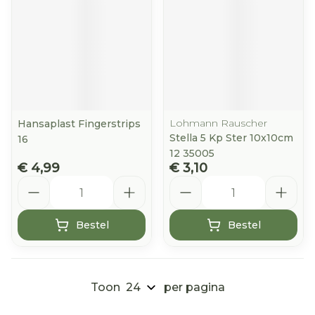
Lohmann Rauscher
Hansaplast Fingerstrips
Stella 5 Kp Ster 10x10cm
16
12 35005
€ 4,99
€ 3,10
Aantal
Aantal
Bestel
Bestel
Toon
per pagina
Pagina's