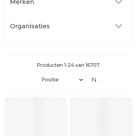
Merken
filter
Organisaties
filter
Producten
1
-
24
van
16707
Sorteer op: