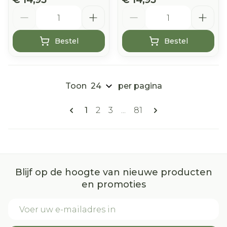
€ 14,95
€ 14,95
Aantal
Aantal
Bestel
Bestel
Toon
per pagina
Pagina's
U lees momenteel pagina
Pagina
Pagina
Pagina
1
2
3
...
81
Blijf op de hoogte van nieuwe producten
en promoties
E-mail adres