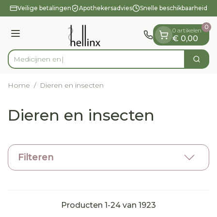
Dia 1 van 1
Ga naar de inhoud
Veilige betalingen
Apothekersadvies
Snelle beschikbaarheid
0
0 artikelen
Menu
€ 0,00
Zoek
Product, merk, categorie...
Home
/
Dieren en insecten
Dieren en insecten
Filteren
Producten
1
-
24
van
1923