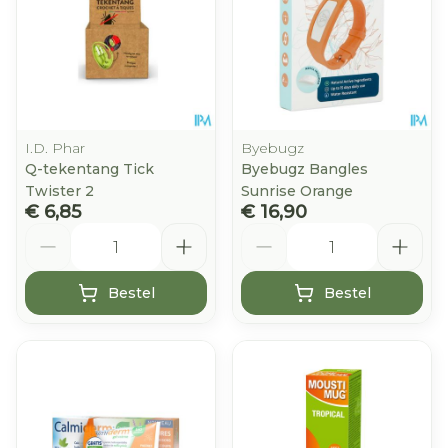
I.D. Phar
Byebugz
Q-tekentang Tick
Byebugz Bangles
Twister 2
Sunrise Orange
€ 6,85
€ 16,90
Aantal
Aantal
Bestel
Bestel