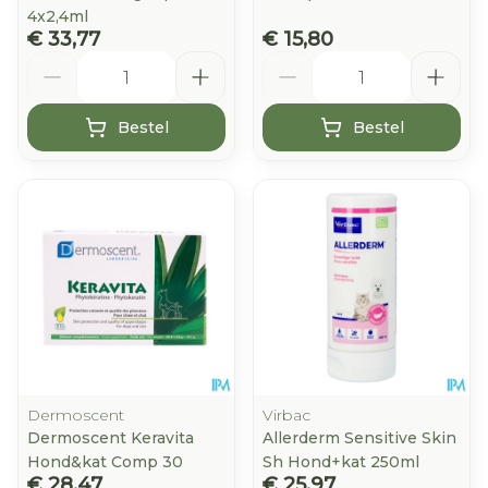
4x2,4ml
€ 33,77
€ 15,80
Aantal
Aantal
Bestel
Bestel
Dermoscent
Virbac
Dermoscent Keravita
Allerderm Sensitive Skin
Hond&kat Comp 30
Sh Hond+kat 250ml
€ 28,47
€ 25,97