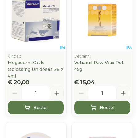
Virbac
Vetramil
Megaderm Orale
Vetramil Paw Wax Pot
Oplossing Unidoses 28 X
45g
4ml
€ 20,00
€ 15,04
Aantal
Aantal
Bestel
Bestel