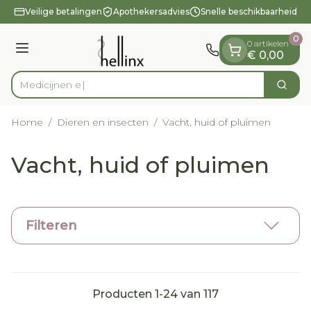
Dia 1 van 1
Ga naar de inhoud
Veilige betalingen
Apothekersadvies
Snelle beschikbaarheid
0
0 artikelen
Menu
€ 0,00
Zoek
Product, merk, categorie...
Home
/
Dieren en insecten
/
Vacht, huid of pluimen
Vacht, huid of pluimen
Filteren
Producten
1
-
24
van
117