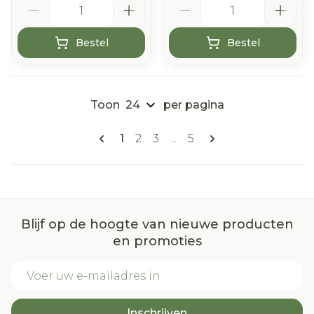
Bestel
Bestel
Toon
per pagina
Pagina's
U lees momenteel pagina
Pagina
Pagina
Pagina
1
2
3
...
5
Blijf op de hoogte van nieuwe producten
en promoties
E-mail adres
Inschrijven