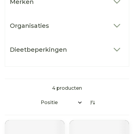
Merken
filter
Organisaties
filter
Dieetbeperkingen
filter
4
producten
Sorteer op: