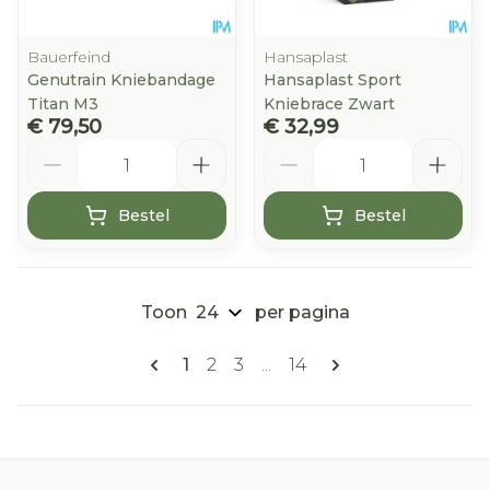
Bauerfeind
Hansaplast
Genutrain Kniebandage
Hansaplast Sport
Titan M3
Kniebrace Zwart
€ 79,50
€ 32,99
Aantal
Aantal
Bestel
Bestel
Toon
per pagina
Pagina's
U lees momenteel pagina
Pagina
Pagina
Pagina
1
2
3
...
14