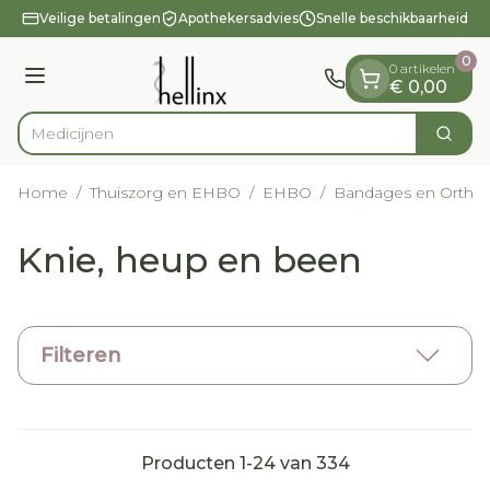
Dia 1 van 1
Ga naar de inhoud
Veilige betalingen
Apothekersadvies
Snelle beschikbaarheid
0
0 artikelen
Menu
€ 0,00
Zoek
Product, merk, categorie...
Home
/
Thuiszorg en EHBO
/
EHBO
/
Bandages en Orthop
Knie, heup en been
Filteren
Producten
1
-
24
van
334