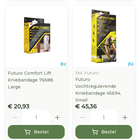
3M, Futuro
Futuro Comfort Lift
Futuro
Kniebandage 76588,
Vochtregulerende
Large
Kniebandage 45694,
Small
€ 20,93
€ 45,36
Aantal
Aantal
Bestel
Bestel