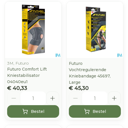
3M, Futuro
Futuro
Futuro Comfort Lift
Vochtregulerende
Kniestabilisator
Kniebandage 45697,
04040eu1
Large
€ 40,33
€ 45,30
Aantal
Aantal
Bestel
Bestel