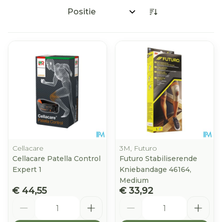
Sorteer op:
Cellacare
3M, Futuro
Cellacare Patella Control
Futuro Stabiliserende
Expert 1
Kniebandage 46164,
Medium
€ 44,55
€ 33,92
Aantal
Aantal