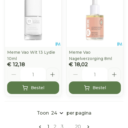
Meme Vao Wit 13 Lydie
Meme Vao
10ml
Nagelverzorging 8ml
€ 12,18
€ 18,02
Aantal
Aantal
Bestel
Bestel
Toon
per pagina
Pagina's
U lees momenteel pagina
Pagina
Pagina
Pagina
1
2
3
...
20