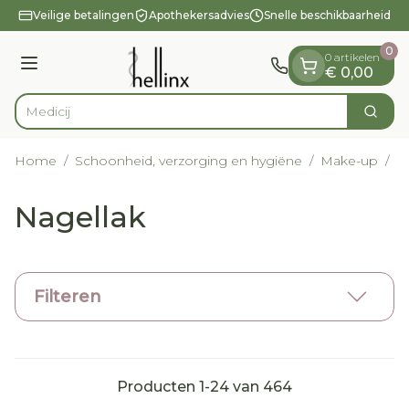
Dia 1 van 1
Ga naar de inhoud
Veilige betalingen
Apothekersadvies
Snelle beschikbaarheid
0
0 artikelen
Menu
€ 0,00
Zoek
Product, merk, categorie...
Home
/
Schoonheid, verzorging en hygiëne
/
Make-up
/
N
Nagellak
Filteren
Producten
1
-
24
van
464