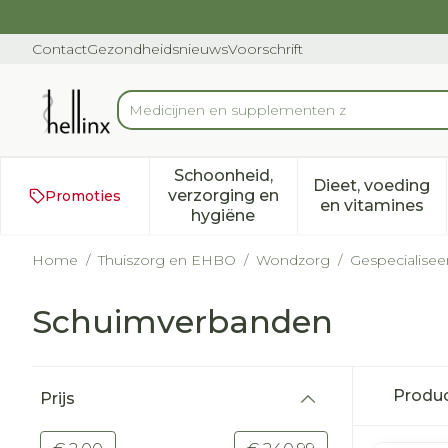
Ga naar de inhoud
Dia 1 van 1
Contact
Gezondheidsnieuws
Voorschrift
Product, merk, categorie...
Schoonheid,
Dieet, voeding
verzorging en
Promoties
Toon submenu voor Schoonh
Toon subm
en vitamines
hygiëne
Home
/
Thuiszorg en EHBO
/
Wondzorg
/
Gespecialise
Schuimverbanden
Doorgaan naar productlijst
Produ
Prijs
filter