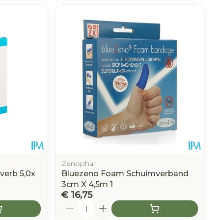
Zenophar
mverb 5,0x
Bluezeno Foam Schuimverband
3cm X 4,5m 1
€ 16,75
Aantal