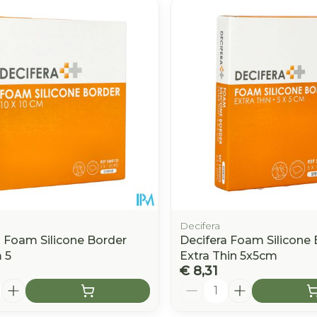
e minimale en maximale prijswaarden aan te passen.
Decifera
a Foam Silicone Border
Decifera Foam Silicone 
 5
Extra Thin 5x5cm
€ 8,31
Aantal