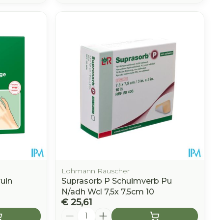
Lohmann Rauscher
uin
Suprasorb P Schuimverb Pu
N/adh Wcl 7,5x 7,5cm 10
€ 25,61
Aantal