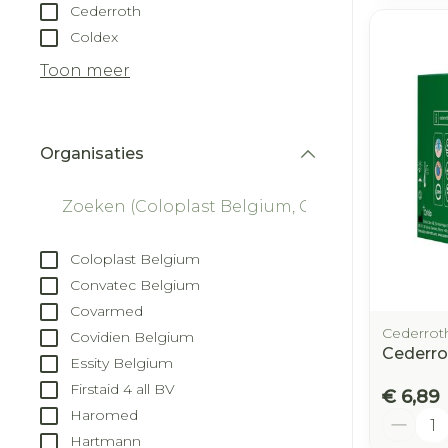
Cederroth
Coldex
Toon meer
Organisaties
filter
Coloplast Belgium
Convatec Belgium
Covarmed
Cederrot
Covidien Belgium
Cederr
Essity Belgium
Firstaid 4 all BV
€ 6,89
Haromed
Aantal
Hartmann