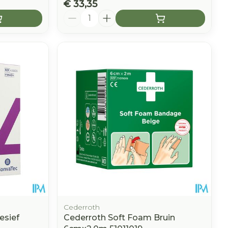
€ 33,35
Aantal
Cederroth
esief
Cederroth Soft Foam Bruin