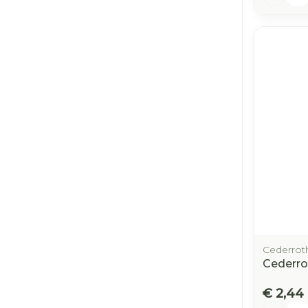
Cederrot
Cederr
€ 2,44
Aantal