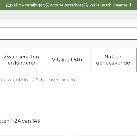
Veilige betalingen
Apothekersadvies
Snelle beschikbaarheid
Zwangerschap
Natuur
Vitaliteit 50+
eid, verzorging en hygiëne categorie
enu voor Dieet, voeding en vitamines categorie
Toon submenu voor Zwangerschap en kindere
Toon submenu voor Vitalitei
Toon sub
en kinderen
geneeskunde
erde wondzorg
/
Schuimverbanden
cten
1
-
24
van
145