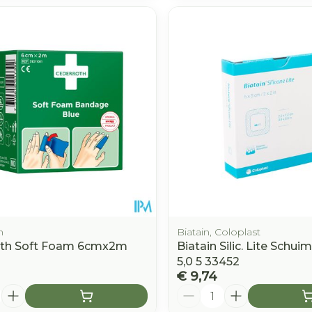
h
Biatain, Coloplast
oth Soft Foam 6cmx2m
Biatain Silic. Lite Schui
5,0 5 33452
€ 9,74
Aantal