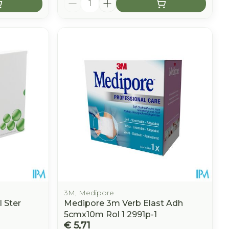
3M, Medipore
l Ster
Medipore 3m Verb Elast Adh
5cmx10m Rol 1 2991p-1
€ 5,71