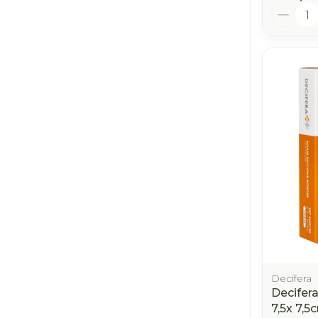
Aantal
Decifera
Decifer
7,5x 7,5