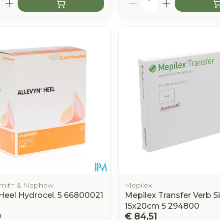
 Smith & Nephew
Mepilex
 Heel Hydrocel. 5 66800021
Mepilex Transfer Verb Si
15x20cm 5 294800
9
€ 84,51