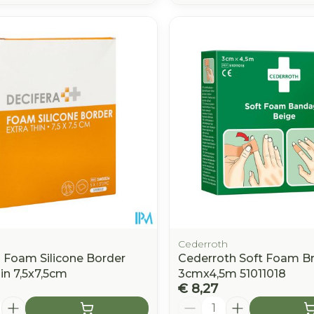
Cederroth
a Foam Silicone Border
Cederroth Soft Foam Br
in 7,5x7,5cm
3cmx4,5m 51011018
€ 8,27
Aantal