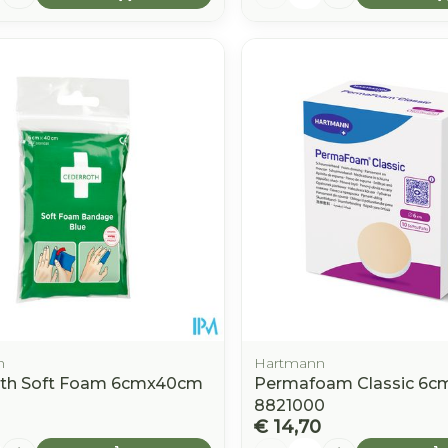
h
Hartmann
oth Soft Foam 6cmx40cm
Permafoam Classic 6c
8821000
€ 14,70
Aantal