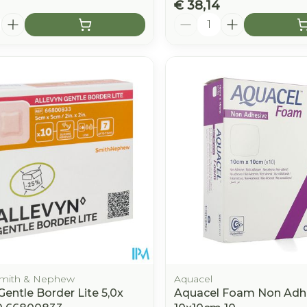
€ 38,14
Aantal
 Smith & Nephew
Aquacel
Gentle Border Lite 5,0x
Aquacel Foam Non Adh