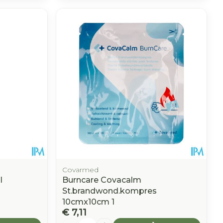
Covarmed
l
Burncare Covacalm
St.brandwond.kompres
10cmx10cm 1
€ 7,11
Aantal