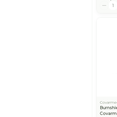
Aantal
Covarme
Burnshi
Covarm