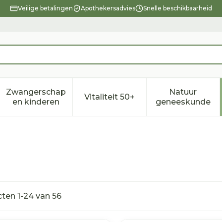
Veilige betalingen
Apothekersadvies
Snelle beschikbaarheid
Zwangerschap
Natuur
Vitaliteit 50+
eid, verzorging en hygiëne categorie
enu voor Dieet, voeding en vitamines categorie
Toon submenu voor Zwangerschap en kindere
Toon submenu voor Vitalitei
Toon sub
en kinderen
geneeskunde
n
cten
1
-
24
van
56