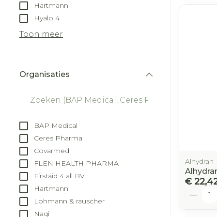
Hartmann
Hyalo 4
Toon meer
Organisaties
filter
BAP Medical
Ceres Pharma
Covarmed
Alhydran
FLEN HEALTH PHARMA
Alhydra
Firstaid 4 all BV
€ 22,4
Hartmann
Aantal
Lohmann & rauscher
Naqi