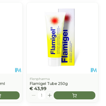
Flenpharma
0ml
Flamigel Tube 250g
€ 43,99
Aantal