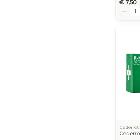
€ 7,50
Aantal
Cederrot
Cederro