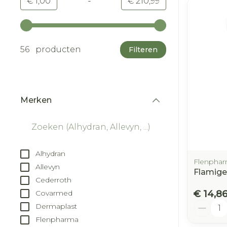
-
Minimumwaarde
Maximale waarde
€ 1,00
€ 210,99
Gebruik de pijltjestoetsen links en rechts om d
56 producten
Filteren
Merken
filter
Alhydran
Flenpha
Allevyn
Flamige
Cederroth
€ 14,8
Covarmed
Aantal
Dermaplast
Flenpharma