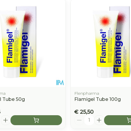
e minimale en maximale prijswaarden aan te passen.
rma
Flenpharma
l Tube 50g
Flamigel Tube 100g
6
€ 25,50
Aantal