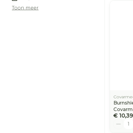
Toon meer
Covarme
Burnshi
Covarm
€ 10,39
Aantal