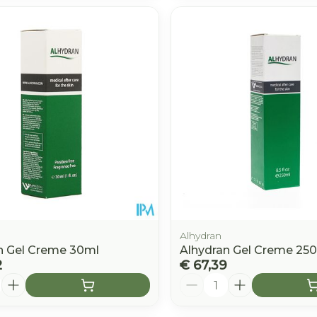
Alhydran
n Gel Creme 30ml
Alhydran Gel Creme 25
2
€ 67,39
Aantal