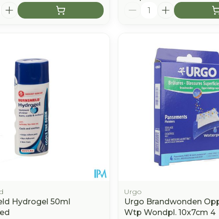
Aantal
d
Urgo
eld Hydrogel 50ml
Urgo Brandwonden Opp
ed
Wtp Wondpl. 10x7cm 4