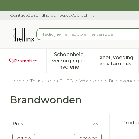
Ga naar de inhoud
Dia 1 van 1
Contact
Gezondheidsnieuws
Voorschrift
Product, merk, categorie...
Schoonheid,
Dieet, voeding
verzorging en
Promoties
Toon submenu voor Schoonh
Toon subm
en vitamines
hygiëne
Home
/
Thuiszorg en EHBO
/
Wondzorg
/
Brandwonde
Brandwonden
Doorgaan naar productlijst
Produ
Prijs
filter