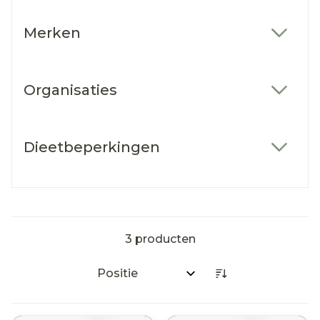
Merken
filter
Organisaties
filter
Dieetbeperkingen
filter
3
producten
Sorteer op: