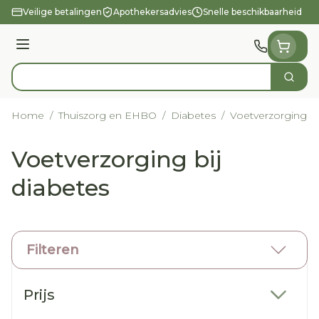
Ga naar de inhoud
Veilige betalingen
Apothekersadvies
Snelle beschikbaarheid
Menu
Zoek
Product, merk, categorie...
Home
/
Thuiszorg en EHBO
/
Diabetes
/
Voetverzorging bi
Voetverzorging bij
diabetes
Filteren
Doorgaan naar productlijst
Prijs
filter