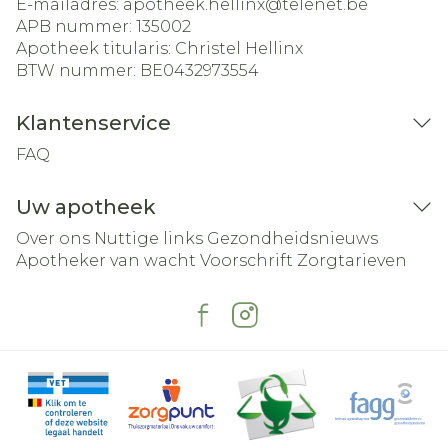
E-mailadres:
apotheek.hellinx@
telenet.be
APB nummer:
135002
Apotheek titularis:
Christel Hellinx
BTW nummer:
BE0432973554
Klantenservice
FAQ
Uw apotheek
Over ons
Nuttige links
Gezondheidsnieuws
Apotheker van wacht
Voorschrift
Zorgtarieven