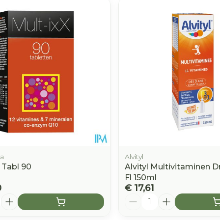
e minimale en maximale prijswaarden aan te passen.
a
Alvityl
 Tabl 90
Alvityl Multivitaminen D
Fl 150ml
0
€ 17,61
Aantal