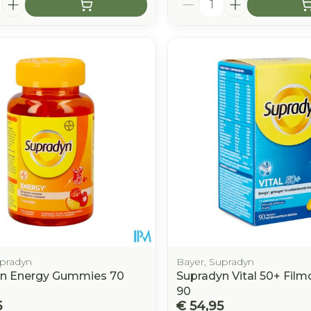
upradyn
Bayer, Supradyn
n Energy Gummies 70
Supradyn Vital 50+ Fil
90
5
€ 54,95