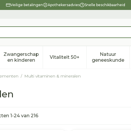
Veilige betalingen
Apothekersadvies
Snelle beschikbaarheid
Zwangerschap
Natuur
Vitaliteit 50+
eid, verzorging en hygiëne categorie
enu voor Dieet, voeding en vitamines categorie
Toon submenu voor Zwangerschap en kindere
Toon submenu voor Vitalitei
Toon sub
en kinderen
geneeskunde
lementen
/
Multi vitaminen & mineralen
len
cten
1
-
24
van
216