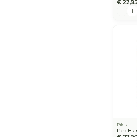
€ 22,9
Aantal
Pileje
Pea Bia