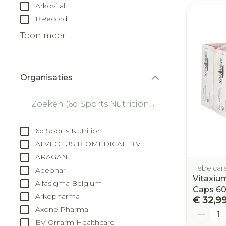
Arkovital
BRecord
Toon meer
Organisaties
filter
6d Sports Nutrition
ALVEOLUS BIOMEDICAL B.V.
ARAGAN
Febelcar
Adephar
Vitaxiu
Alfasigma Belgium
Caps 6
Arkopharma
€ 32,9
Axone Pharma
Aantal
BV Orifarm Healthcare