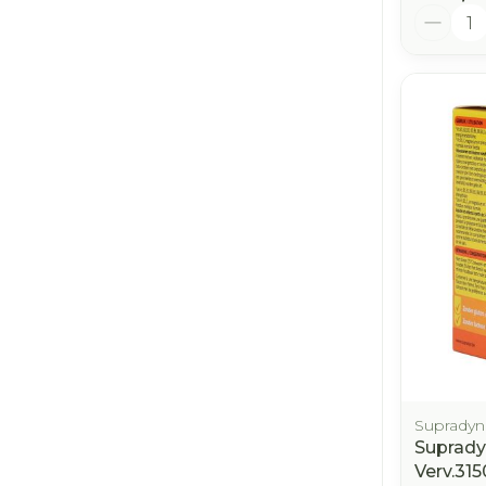
Aantal
Supradyn
Suprady
Verv.31