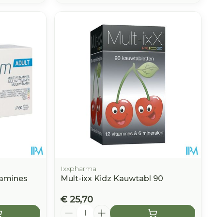
Ixxpharma
tamines
Mult-ixx Kidz Kauwtabl 90
€ 25,70
Aantal