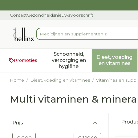
Ga naar de inhoud
Dia 1 van 1
Contact
Gezondheidsnieuws
Voorschrift
Product, merk, categorie...
Schoonheid,
Dieet, voeding
verzorging en
Promoties
Toon submenu voor Schoonh
Toon subm
en vitamines
hygiëne
Home
/
Dieet, voeding en vitamines
/
Vitamines en supp
Multi vitaminen & minera
Doorgaan naar productlijst
Produ
Prijs
filter