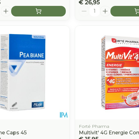
5
€ 26,95
Aantal
Forté Pharma
ne Caps 45
Multivit' 4G Energie C