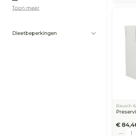
Toon meer
Dieetbeperkingen
filter
Bausch 
Preservi
€ 84,4
Aantal