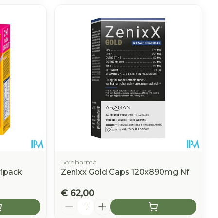
Ixxpharma
ripack
Zenixx Gold Caps 120x890mg Nf
€ 62,00
Aantal