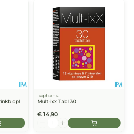
Ixxpharma
rinkb.opl
Mult-ixx Tabl 30
€ 14,90
Aantal