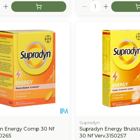
Aantal
Supradyn
n Energy Comp 30 Nf
Supradyn Energy Bruist
50265
30 Nf Verv.3150257