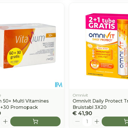
e
Omnivit
m 50+ Multi Vitamines
Omnivit Daily Protect T
0+30 Promopack
Bruistabl 3X20
9
€ 41,90
Aantal