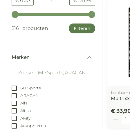
-
Minimumwaarde
Maximale waarde
€ 6,00
€ 128,99
Gebruik de pijltjestoetsen links en rechts om d
216 producten
Filteren
Merken
filter
6D Sports
Ixxpharm
ARAGAN
Mult-ixx
Alfa
€ 33,9
Altisa
Aantal
Alvityl
Arkopharma