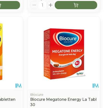
Aantal
Biocure
abletten
Biocure Megatone Energy La Tabl
30