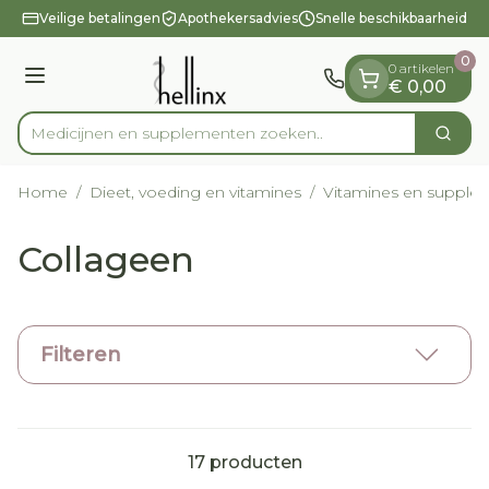
Dia 1 van 1
Ga naar de inhoud
Veilige betalingen
Apothekersadvies
Snelle beschikbaarheid
0
0 artikelen
Menu
€ 0,00
Medicijnen en suppleme
Zoek
Product, merk, categorie...
Home
/
Dieet, voeding en vitamines
/
Vitamines en supple
Collageen
Filteren
17
producten