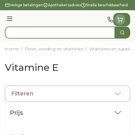
Ga naar de inhoud
Veilige betalingen
Apothekersadvies
Snelle beschikbaarheid
Menu
Zoek
Product, merk, categorie...
Home
/
Dieet, voeding en vitamines
/
Vitamines en supple
Vitamine E
Filteren
Doorgaan naar productlijst
Prijs
filter