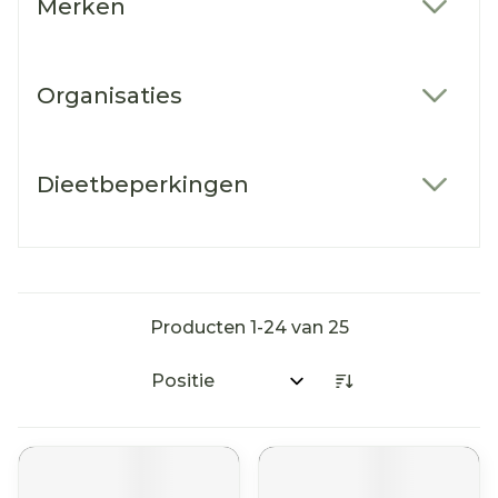
Merken
filter
Organisaties
filter
Dieetbeperkingen
filter
Producten
1
-
24
van
25
Sorteer op: