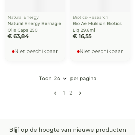
Natural Energy
Biotics-Research
Natural Energy Bernagie
Bio Ae Mulsion Biotics
Olie Caps 250
Liq 29,6ml
€ 63,84
€ 16,55
Niet beschikbaar
Niet beschikbaar
Toon
per pagina
Pagina's
U lees momenteel pagina
Pagina
1
2
Blijf op de hoogte van nieuwe producten