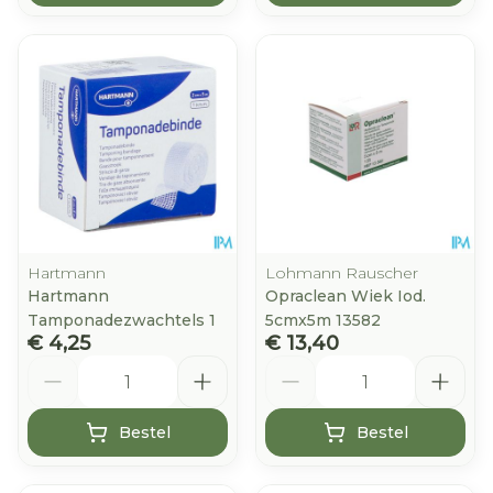
Hartmann
Lohmann Rauscher
Hartmann
Opraclean Wiek Iod.
Tamponadezwachtels 1
5cmx5m 13582
€ 4,25
€ 13,40
Aantal
Aantal
Bestel
Bestel