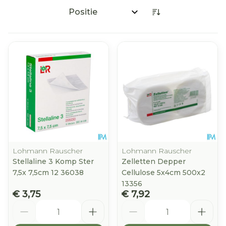
Sorteer op:
Lohmann Rauscher
Lohmann Rauscher
Stellaline 3 Komp Ster
Zelletten Depper
7,5x 7,5cm 12 36038
Cellulose 5x4cm 500x2
13356
€ 3,75
€ 7,92
Aantal
Aantal