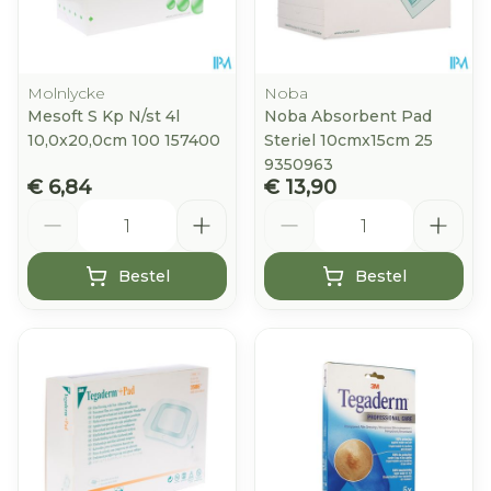
Molnlycke
Noba
Mesoft S Kp N/st 4l
Noba Absorbent Pad
10,0x20,0cm 100 157400
Steriel 10cmx15cm 25
9350963
€ 6,84
€ 13,90
Aantal
Aantal
Bestel
Bestel