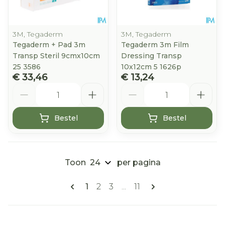
3M, Tegaderm
3M, Tegaderm
Tegaderm + Pad 3m
Tegaderm 3m Film
Transp Steril 9cmx10cm
Dressing Transp
25 3586
10x12cm 5 1626p
€ 33,46
€ 13,24
Aantal
Aantal
Bestel
Bestel
Toon
per pagina
Pagina's
U lees momenteel pagina
Pagina
Pagina
Pagina
1
2
3
...
11