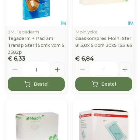
3M, Tegaderm
Molnlycke
Tegaderm + Pad 3m
Gaaskompres Molnl Ster
Transp Steril 5cmx 7cm 5
8l 5,0x 5,0cm 30x5 153165
3582p
€ 6,33
€ 6,84
Aantal
Aantal
Bestel
Bestel