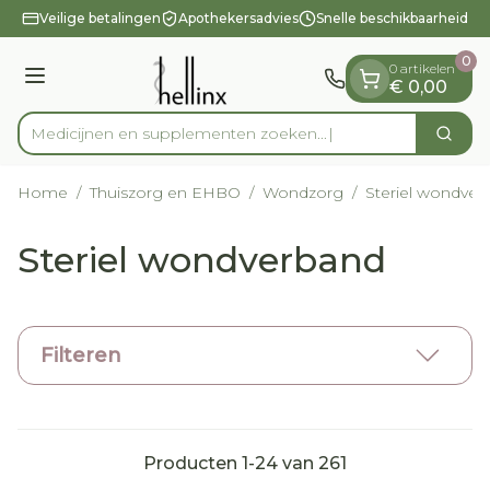
Dia 1 van 1
Ga naar de inhoud
Veilige betalingen
Apothekersadvies
Snelle beschikbaarheid
0
0 artikelen
Menu
€ 0,00
Medicijnen en supplemen
Zoek
Product, merk, categorie...
Home
/
Thuiszorg en EHBO
/
Wondzorg
/
Steriel wondver
Steriel wondverband
Filteren
Producten
1
-
24
van
261