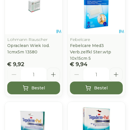
Lohmann Rauscher
Febelcare
Opraclean Wiek Iod.
Febelcare Med3
1cmx5m 13580
Verb.zelfkl Ster.wtp
10x15cm 5
€ 9,92
€ 9,94
Aantal
Aantal
Bestel
Bestel