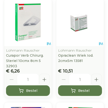
Lohmann Rauscher
Lohmann Rauscher
Curapor Verb Chirurg.
Opraclean Wiek Iod.
Steriel 10cmx 8cm 5
2cmx5m 13581
32903
€ 6,26
€ 10,51
Aantal
Aantal
Bestel
Bestel