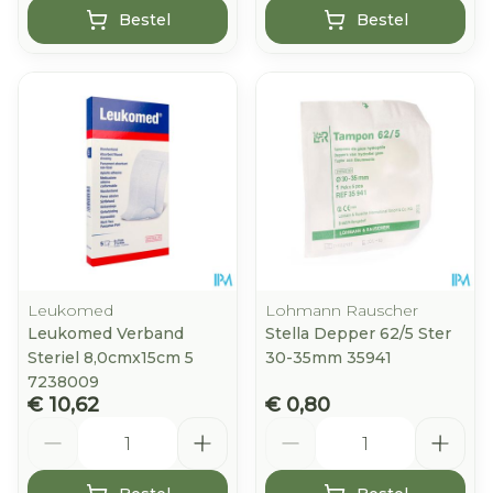
Bestel
Bestel
Leukomed
Lohmann Rauscher
Leukomed Verband
Stella Depper 62/5 Ster
Steriel 8,0cmx15cm 5
30-35mm 35941
7238009
€ 10,62
€ 0,80
Aantal
Aantal