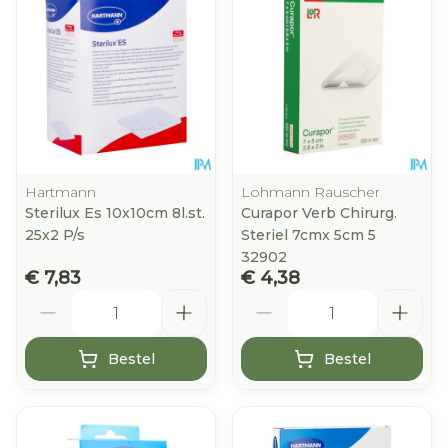
Hartmann
Lohmann Rauscher
Sterilux Es 10x10cm 8l.st.
Curapor Verb Chirurg.
25x2 P/s
Steriel 7cmx 5cm 5
32902
€ 7,83
€ 4,38
Aantal
Aantal
Bestel
Bestel