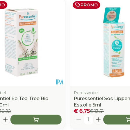
MO
PROMO
e minimale en maximale prijswaarden aan te passen.
iel
Puressentiel
ntiel Eo Tea Tree Bio
Puressentiel Sos Lippen
10ml
Ess.olie 5ml
€ 6,75
10,22
€ 13,51
Aantal