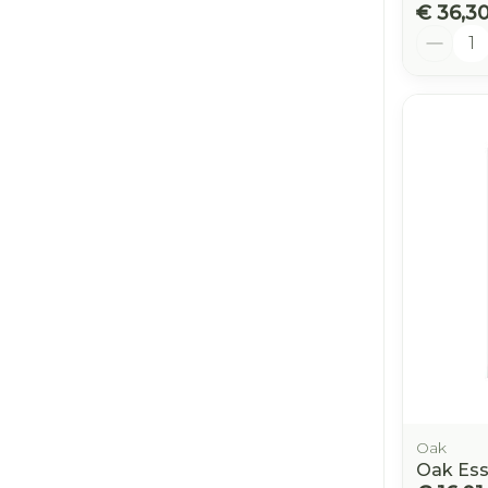
€ 36,3
Aantal
Oak
Oak Ess