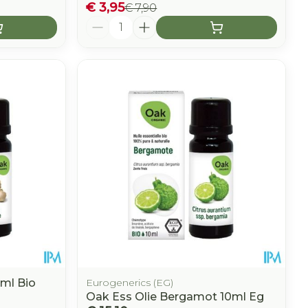
€ 3,95
€ 7,90
Aantal
ml Bio
Eurogenerics (EG)
Oak Ess Olie Bergamot 10ml Eg