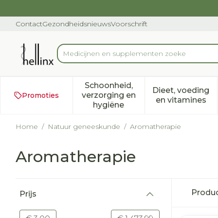
Ga naar de inhoud
Dia 1 van 1
Contact
Gezondheidsnieuws
Voorschrift
Product, merk, categorie...
Schoonheid,
Dieet, voeding
verzorging en
Promoties
Toon submenu voor Schoonh
Toon subm
en vitamines
hygiëne
Home
/
Natuur geneeskunde
/
Aromatherapie
Aromatherapie
Doorgaan naar productlijst
Produ
Prijs
filter