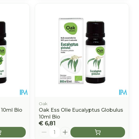
Oak
 10ml Bio
Oak Ess Olie Eucalyptus Globulus
10ml Bio
€ 6,81
Aantal