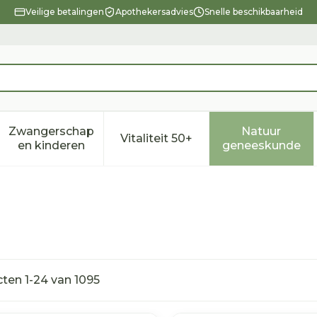
Veilige betalingen
Apothekersadvies
Snelle beschikbaarheid
Zwangerschap
Natuur
Vitaliteit 50+
eid, verzorging en hygiëne categorie
enu voor Dieet, voeding en vitamines categorie
Toon submenu voor Zwangerschap en kindere
Toon submenu voor Vitalitei
Toon sub
en kinderen
geneeskunde
cten
1
-
24
van
1095