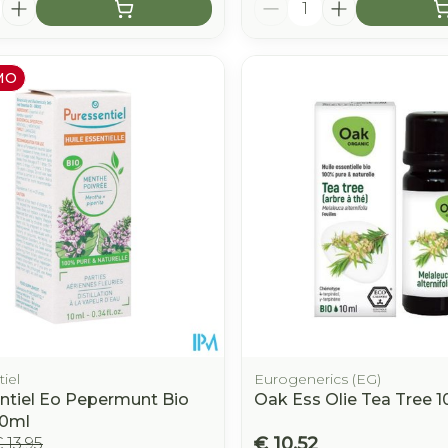
Aantal
MO
iel
Eurogenerics (EG)
ntiel Eo Pepermunt Bio
Oak Ess Olie Tea Tree 
10ml
€ 10,52
 13,95