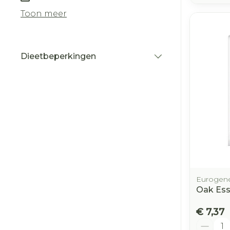
Toon meer
Dieetbeperkingen
filter
Eurogene
Oak Ess
€ 7,37
Aantal