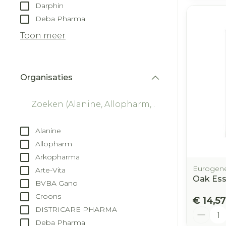
Darphin
Deba Pharma
Toon meer
Organisaties
filter
Alanine
Allopharm
Arkopharma
Eurogene
Arte-Vita
Oak Ess
BVBA Gano
Croons
€ 14,57
DISTRICARE PHARMA
Aantal
Deba Pharma