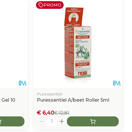
PROMO
Puressentiel
 Gel 10
Puressentiel A/beet Roller 5ml
€ 6,40
€ 12,81
Aantal