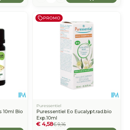
PROMO
Puressentiel
 10ml Bio
Puressentiel Eo Eucalypt.rad.bio
Exp.10ml
€ 4,58
€ 9,16