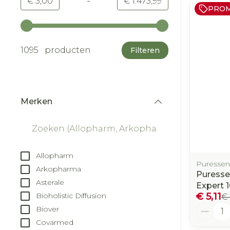
-
Minimumwaarde
Maximale waarde
€ 3,00
€ 1.473,99
PRO
Gebruik de pijltjestoetsen links en rechts om d
1095 producten
Filteren
Merken
filter
Allopharm
Puressent
Arkopharma
Puresse
Asterale
Expert 
€ 5,11
Bioholistic Diffusion
€ 
Aantal
Biover
Covarmed