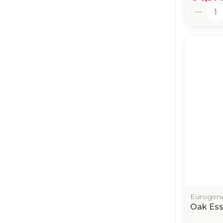
Aantal
Eurogene
Oak Ess