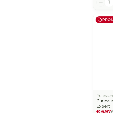
Aantal
PRO
Puressent
Puresse
Expert 
€ 6,97
€