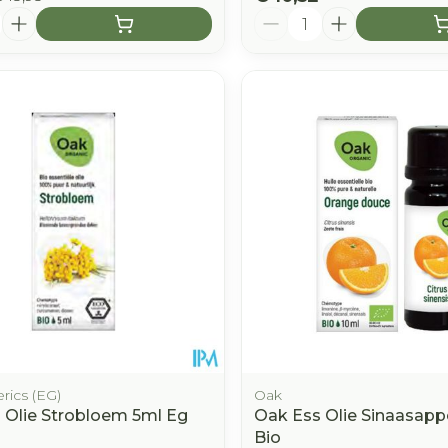
Aantal
rics (EG)
Oak
 Olie Strobloem 5ml Eg
Oak Ess Olie Sinaasapp
Bio