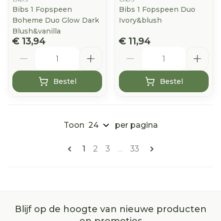
Bibs 1 Fopspeen
Bibs 1 Fopspeen Duo
Boheme Duo Glow Dark
Ivory&blush
Blush&vanilla
€ 13,94
€ 11,94
Aantal
Aantal
Bestel
Bestel
Toon
per pagina
Pagina's
U lees momenteel pagina
Pagina
Pagina
Pagina
1
2
3
...
33
Blijf op de hoogte van nieuwe producten