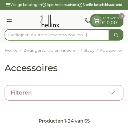
Dia 1 van 1
Ga naar de inhoud
Veilige betalingen
Apothekersadvies
Snelle beschikbaarheid
0
0 artikelen
Menu
€ 0,00
Medicijnen en supplement
Zoek
Product, merk, categorie...
Home
/
Zwangerschap en kinderen
/
Baby
/
Fopspenen en
Accessoires
Filteren
Producten
1
-
24
van
65