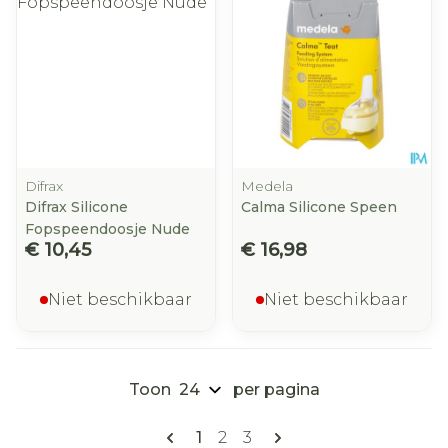
Difrax
Medela
Difrax Silicone
Calma Silicone Speen
Fopspeendoosje Nude
€ 10,45
€ 16,98
Niet beschikbaar
Niet beschikbaar
Toon
per pagina
Pagina's
U lees momenteel pagina
Pagina
Pagina
1
2
3