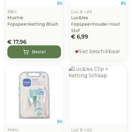
Bibs
Luc & Léa
Mushie
Luc&lea
Fopspeenketting Blush
Fopspeenhouder Hout
Stof
€ 6,99
€ 17,96
Niet beschikbaar
Bestel
Mam
Luc & Léa