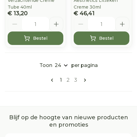
Verzachtende Creme
Aesthetics Litteken
Tube 40ml
Creme 30ml
€ 13,20
€ 46,41
Aantal
Aantal
Bestel
Bestel
Toon
per pagina
Pagina's
U lees momenteel pagina
Pagina
Pagina
1
2
3
Blijf op de hoogte van nieuwe producten
en promoties
E-mail adres