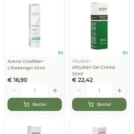
Alhydran
Avene Cicalfate+
Alhydran Gel Creme
Littekengel 40ml
30ml
€ 16,90
€ 22,42
Aantal
Aantal
Bestel
Bestel