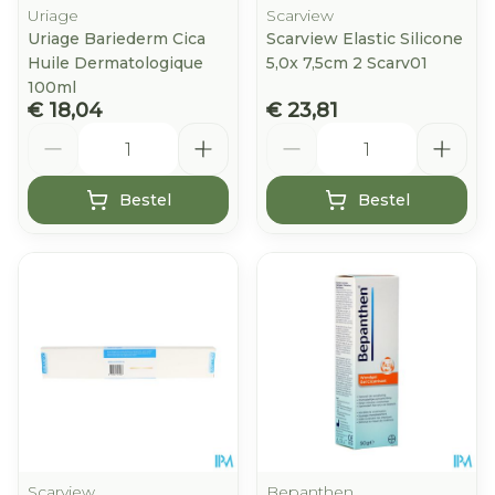
Uriage
Scarview
Uriage Bariederm Cica
Scarview Elastic Silicone
Huile Dermatologique
5,0x 7,5cm 2 Scarv01
100ml
€ 18,04
€ 23,81
Aantal
Aantal
Bestel
Bestel
Scarview
Bepanthen