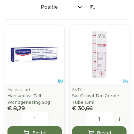
Sorteer op:
Hansaplast
SVR
Hansaplast Zalf
Svr Cicavit Dm Creme
Wondgenezing 50g
Tube 15ml
€ 8,29
€ 30,66
Aantal
Aantal
Bestel
Bestel