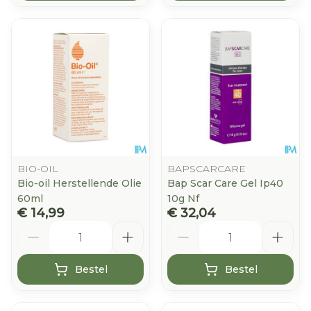
BIO-OIL
BAPSCARCARE
Bio-oil Herstellende Olie
Bap Scar Care Gel Ip40
60ml
10g Nf
€ 14,99
€ 32,04
Aantal
Aantal
Bestel
Bestel