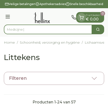
Dia 1 van 1
Ga naar de inhoud
Veilige betalingen
Apothekersadvies
Snelle beschikbaarheid
0
0 artikelen
Menu
€ 0,00
Zoek
Product, merk, categorie...
Home
/
Schoonheid, verzorging en hygiëne
/
Lichaamsverz
Littekens
Filteren
Producten
1
-
24
van
57