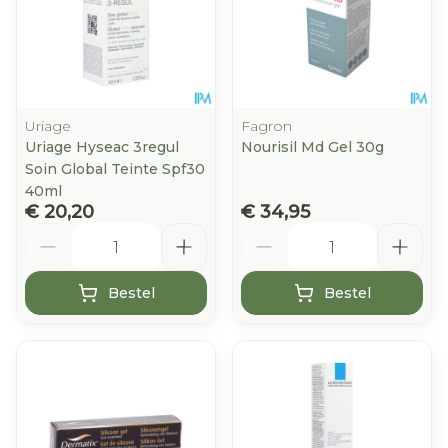
Uriage
Fagron
Uriage Hyseac 3regul
Nourisil Md Gel 30g
Soin Global Teinte Spf30
40ml
€ 20,20
€ 34,95
Aantal
Aantal
Bestel
Bestel