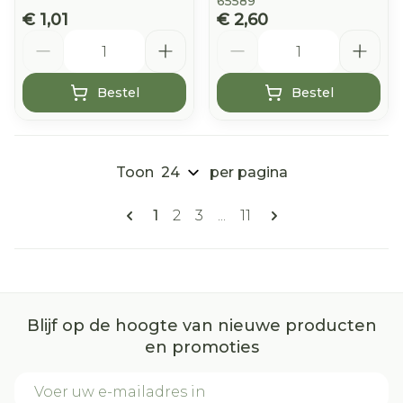
65589
€ 1,01
€ 2,60
Aantal
Aantal
Bestel
Bestel
Toon
per pagina
Pagina's
U lees momenteel pagina
Pagina
Pagina
Pagina
1
2
3
...
11
Blijf op de hoogte van nieuwe producten
en promoties
E-mail adres