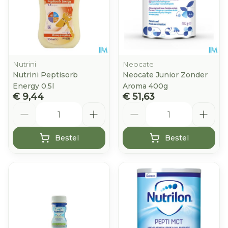
Nutrini
Neocate
Nutrini Peptisorb
Neocate Junior Zonder
Energy 0,5l
Aroma 400g
€ 9,44
€ 51,63
Aantal
Aantal
Bestel
Bestel