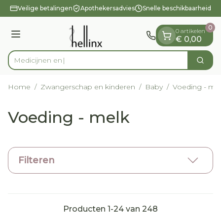
Dia 1 van 1
Ga naar de inhoud
Veilige betalingen
Apothekersadvies
Snelle beschikbaarheid
0
0 artikelen
Menu
€ 0,00
Zoek
Product, merk, categorie...
Home
/
Zwangerschap en kinderen
/
Baby
/
Voeding - me
Voeding - melk
Filteren
Producten
1
-
24
van
248