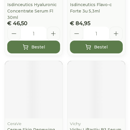
Isdinceutics Hyaluronic
Isdinceutics Flavo-c
Concentrate Serum Fl
Forte 3u 5,3ml
30ml
€ 46,50
€ 84,95
Aantal
Aantal
Bestel
Bestel
CeraVe
Vichy
Cerave Skin Renewing
Vichy Liftactiv B3 Serum