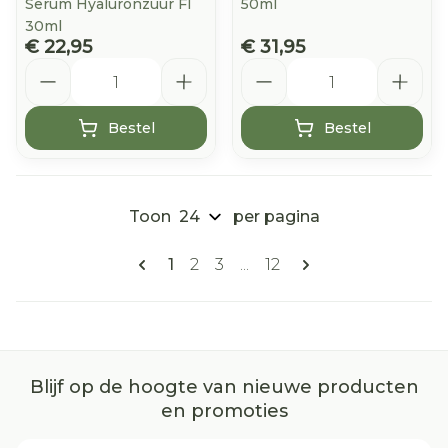
Serum Hyaluronzuur Fl
50ml
30ml
€ 22,95
€ 31,95
Aantal
Aantal
Bestel
Bestel
Toon
per pagina
Pagina's
U lees momenteel pagina
Pagina
Pagina
Pagina
1
2
3
...
12
Blijf op de hoogte van nieuwe producten
en promoties
E-mail adres