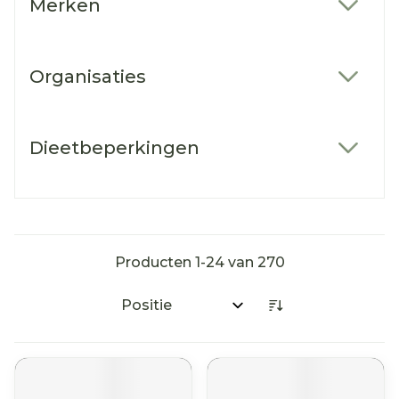
Merken
filter
Organisaties
filter
Dieetbeperkingen
filter
Producten
1
-
24
van
270
Sorteer op: