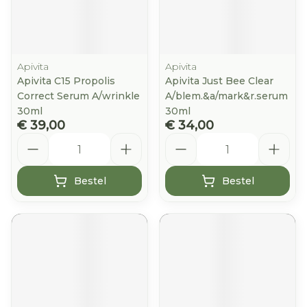
Apivita
Apivita
Apivita C15 Propolis
Apivita Just Bee Clear
Correct Serum A/wrinkle
A/blem.&a/mark&r.serum
30ml
30ml
€ 39,00
€ 34,00
Aantal
Aantal
Bestel
Bestel