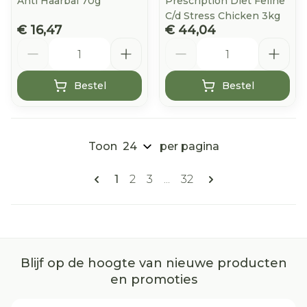
Anti Haarbal 70g
Prescription Diet Feline
C/d Stress Chicken 3kg
€ 16,47
€ 44,04
Aantal
Aantal
Bestel
Bestel
Toon
per pagina
Pagina's
U lees momenteel pagina
Pagina
Pagina
Pagina
1
2
3
...
32
Blijf op de hoogte van nieuwe producten
en promoties
E-mail adres