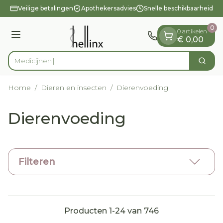
Dia 1 van 1
Ga naar de inhoud
Veilige betalingen
Apothekersadvies
Snelle beschikbaarheid
0
0 artikelen
Menu
€ 0,00
Zoek
Product, merk, categorie...
Home
/
Dieren en insecten
/
Dierenvoeding
Dierenvoeding
Filteren
Producten
1
-
24
van
746