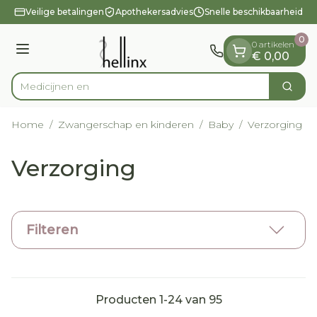
Dia 1 van 1
Ga naar de inhoud
Veilige betalingen
Apothekersadvies
Snelle beschikbaarheid
0
0 artikelen
Menu
€ 0,00
Zoek
Product, merk, categorie...
Home
/
Zwangerschap en kinderen
/
Baby
/
Verzorging e
Verzorging
Filteren
Producten
1
-
24
van
95