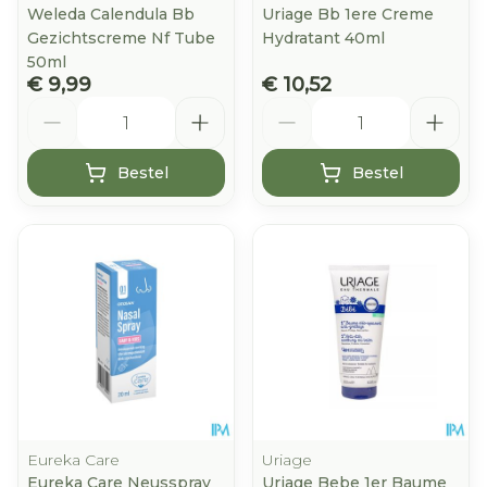
Weleda Calendula Bb
Uriage Bb 1ere Creme
Gezichtscreme Nf Tube
Hydratant 40ml
50ml
€ 9,99
€ 10,52
Aantal
Aantal
Bestel
Bestel
Eureka Care
Uriage
Eureka Care Neusspray
Uriage Bebe 1er Baume