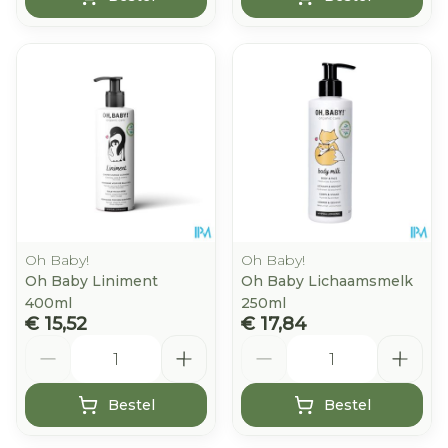
Oh Baby!
Oh Baby!
Oh Baby Liniment
Oh Baby Lichaamsmelk
400ml
250ml
€ 15,52
€ 17,84
Aantal
Aantal
Bestel
Bestel