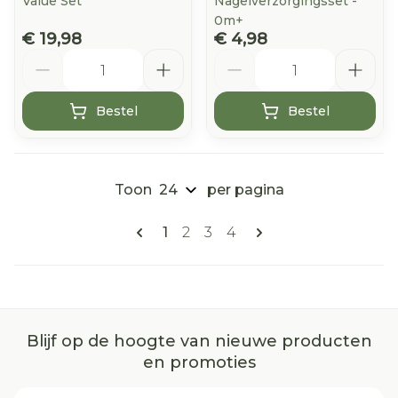
Value Set
Nagelverzorgingsset -
0m+
€ 19,98
€ 4,98
Aantal
Aantal
Bestel
Bestel
Toon
per pagina
Pagina's
U lees momenteel pagina
Pagina
Pagina
Pagina
1
2
3
4
Blijf op de hoogte van nieuwe producten
en promoties
E-mail adres