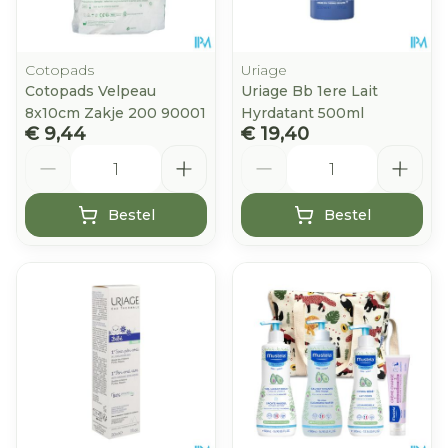
Cotopads
Uriage
Cotopads Velpeau
Uriage Bb 1ere Lait
8x10cm Zakje 200 90001
Hyrdatant 500ml
€ 9,44
€ 19,40
Aantal
Aantal
Bestel
Bestel