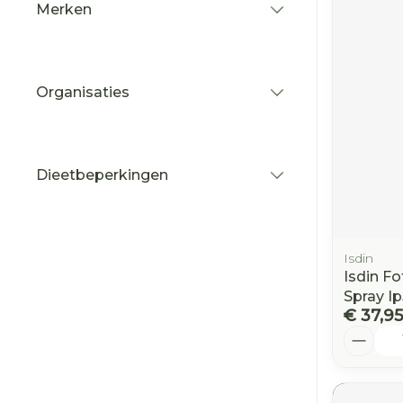
Merken
filter
Organisaties
filter
Dieetbeperkingen
filter
Isdin
Isdin F
Spray I
€ 37,95
Aantal