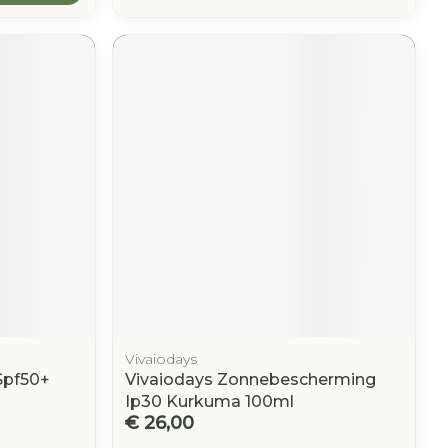
Vivaiodays
Spf50+
Vivaiodays Zonnebescherming
Ip30 Kurkuma 100ml
€ 26,00