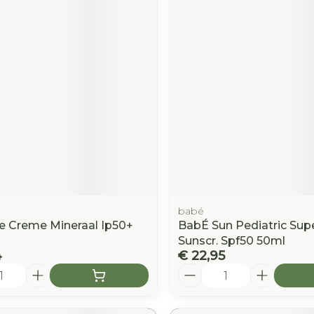
babé
1e Creme Mineraal Ip50+
BabÉ Sun Pediatric Supe
Sunscr. Spf50 50ml
4
€ 22,95
Aantal