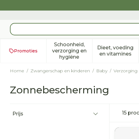
Ga naar de inhoud
Product, merk, categorie...
Schoonheid,
Dieet, voeding
verzorging en
Promoties
Toon submenu voor Schoonh
Toon subm
en vitamines
hygiëne
Home
/
Zwangerschap en kinderen
/
Baby
/
Verzorging
Zonnebescherming
Doorgaan naar productlijst
15
prod
Prijs
filter