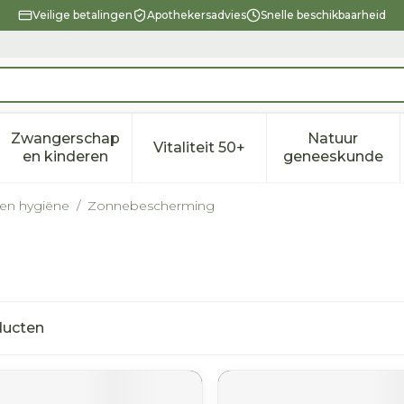
Veilige betalingen
Apothekersadvies
Snelle beschikbaarheid
Zwangerschap
Natuur
Vitaliteit 50+
eid, verzorging en hygiëne categorie
enu voor Dieet, voeding en vitamines categorie
Toon submenu voor Zwangerschap en kindere
Toon submenu voor Vitalitei
Toon sub
en kinderen
geneeskunde
 en hygiëne
/
Zonnebescherming
ucten