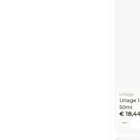
Uriage
Uriage 
50ml
€ 18,4
Aantal