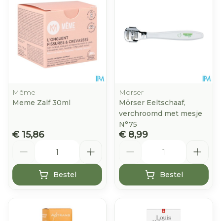
Même
Morser
Meme Zalf 30ml
Mörser Eeltschaaf,
verchroomd met mesje
N°75
€ 15,86
€ 8,99
Aantal
Aantal
Bestel
Bestel