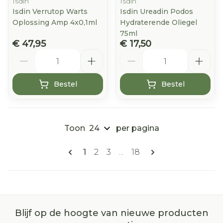
Isdin
Isdin
Isdin Verrutop Warts
Isdin Ureadin Podos
Oplossing Amp 4x0,1ml
Hydraterende Oliegel
75ml
€ 47,95
€ 17,50
Aantal
Aantal
Bestel
Bestel
Toon
per pagina
Pagina's
U lees momenteel pagina
Pagina
Pagina
Pagina
1
2
3
...
18
Blijf op de hoogte van nieuwe producten