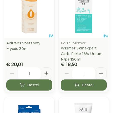
Louis Widmer
Axitrans Voetspray
Widmer Skinexpert
Mycos 30ml
Carb. Forte 18% Ureum
N/parf50ml
€ 20,01
€ 18,50
Aantal
Aantal
Bestel
Bestel