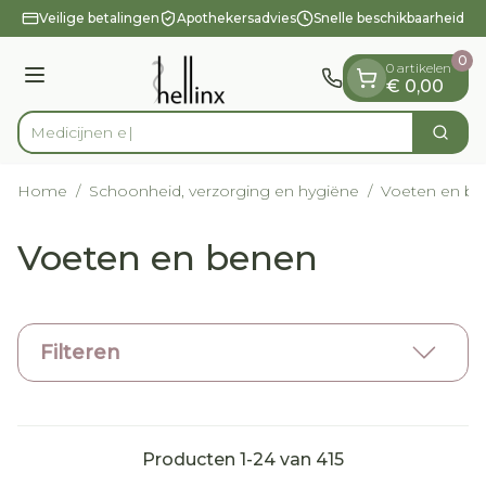
Dia 1 van 1
Ga naar de inhoud
Veilige betalingen
Apothekersadvies
Snelle beschikbaarheid
0
0 artikelen
Menu
€ 0,00
Zoek
Product, merk, categorie...
Home
/
Schoonheid, verzorging en hygiëne
/
Voeten en b
Voeten en benen
Filteren
Producten
1
-
24
van
415