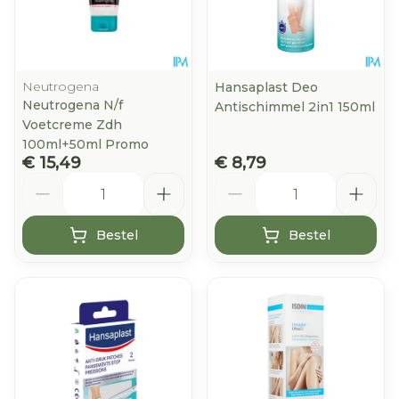
Neutrogena
Hansaplast Deo
Neutrogena N/f
Antischimmel 2in1 150ml
Voetcreme Zdh
100ml+50ml Promo
€ 15,49
€ 8,79
Aantal
Aantal
Bestel
Bestel