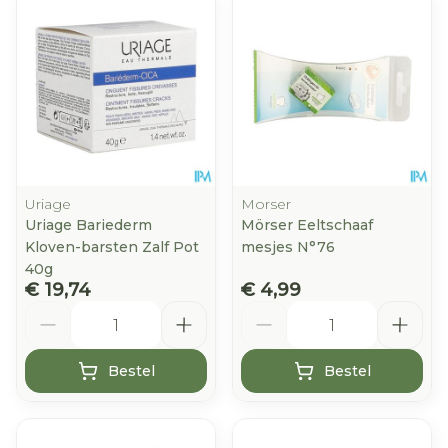
Uriage
Morser
Uriage Bariederm
Mörser Eeltschaaf
Kloven-barsten Zalf Pot
mesjes N°76
40g
€ 19,74
€ 4,99
Aantal
Aantal
Bestel
Bestel