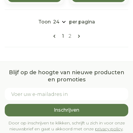
Toon
per pagina
Pagina's
U lees momenteel pagina
Pagina
1
2
Blijf op de hoogte van nieuwe producten
en promoties
E-mail adres
Inschrijven
Door op inschrijven te klikken, schrijft u zich in voor onze
nieuwsbrief en gaat u akkoord met onze
privacy policy
.