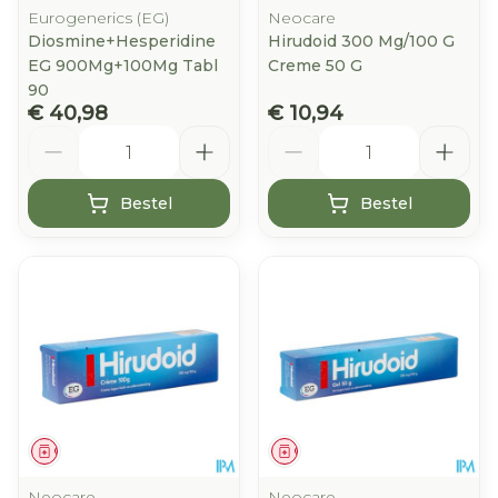
Eurogenerics (EG)
Neocare
Diosmine+Hesperidine
Hirudoid 300 Mg/100 G
EG 900Mg+100Mg Tabl
Creme 50 G
90
€ 40,98
€ 10,94
Aantal
Aantal
Bestel
Bestel
Geneesmiddel
Geneesmiddel
Neocare
Neocare