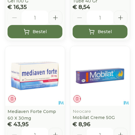
Gel 100 G
Tube 40 Gr
€ 16,35
€ 8,54
Aantal
Aantal
Bestel
Bestel
Geneesmiddel
Geneesmiddel
Neocare
Mediaven Forte Comp
Mobilat Creme 50G
60 X 30mg
€ 43,95
€ 8,96
Aantal
Aantal