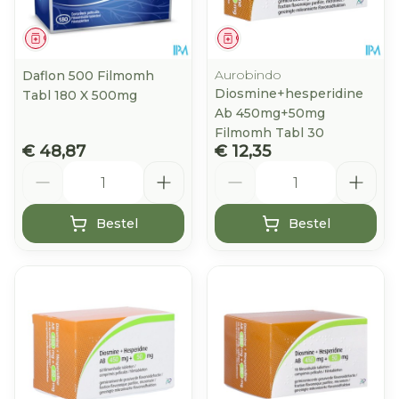
Geneesmiddel
Geneesmiddel
Aurobindo
Daflon 500 Filmomh
Diosmine+hesperidine
Tabl 180 X 500mg
Ab 450mg+50mg
Filmomh Tabl 30
€ 48,87
€ 12,35
Aantal
Aantal
Bestel
Bestel