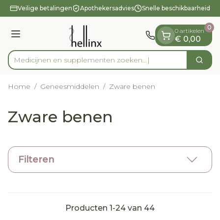
Dia 1 van 1
Ga naar de inhoud
Veilige betalingen
Apothekersadvies
Snelle beschikbaarheid
0
0 artikelen
Menu
€ 0,00
Medicijnen en supplementen
Zoek
Product, merk, categorie...
Home
/
Geneesmiddelen
/
Zware benen
Zware benen
Filteren
Producten
1
-
24
van
44