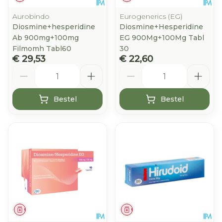
Aurobindo
Eurogenerics (EG)
Diosmine+hesperidine
Diosmine+Hesperidine
Ab 900mg+100mg
EG 900Mg+100Mg Tabl
Filmomh Tabl60
30
€ 29,53
€ 22,60
Aantal
Aantal
Bestel
Bestel
Geneesmiddel
Geneesmiddel