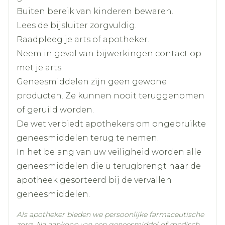
Breedte
53 mm
Buiten bereik van kinderen bewaren.
Lees de bijsluiter zorgvuldig.
Lengte
188 mm
Raadpleeg je arts of apotheker.
Neem in geval van bijwerkingen contact op
Diepte
40 mm
met je arts.
Geneesmiddelen zijn geen gewone
Hoeveelheid
1
producten. Ze kunnen nooit teruggenomen
Verpakking
of geruild worden.
De wet verbiedt apothekers om ongebruikte
mucopolysacharide
Actieve
Ingrediënten
polysulfaat, salicylzuur
geneesmiddelen terug te nemen.
In het belang van uw veiligheid worden alle
Kamertemperatuur (15°C -
geneesmiddelen die u terugbrengt naar de
Behoud
25°C)
apotheek gesorteerd bij de vervallen
geneesmiddelen.
Als apotheker bieden we persoonlijke farmaceutische
zorg. Na aankoop van een geneesmiddel of medisch