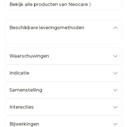
Bekijk alle producten van Neocare
Beschikbare leveringsmethoden
Waarschuwingen
Indicatie
Symptomatische behandeling van pijn en
ontsteking van :
Samenstelling
de weke delen
bursitis, tendinitis
Interacties
epicondylitis
synovitis
verstuiking
Bijwerkingen