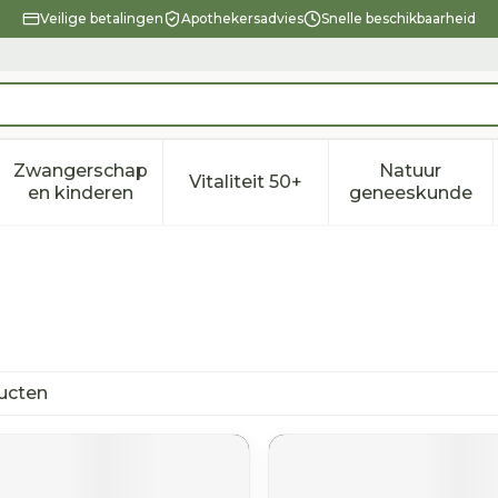
Veilige betalingen
Apothekersadvies
Snelle beschikbaarheid
Zwangerschap
Natuur
Vitaliteit 50+
eid, verzorging en hygiëne categorie
enu voor Dieet, voeding en vitamines categorie
Toon submenu voor Zwangerschap en kindere
Toon submenu voor Vitalitei
Toon sub
en kinderen
geneeskunde
ucten