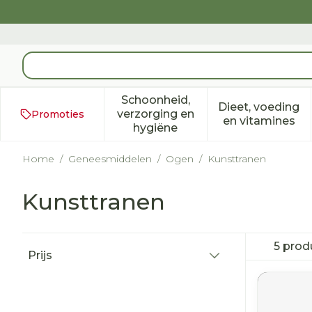
Ga naar de inhoud
Product, merk, categorie...
Schoonheid,
Dieet, voeding
verzorging en
Promoties
Toon submenu voor Schoonh
Toon subm
en vitamines
hygiëne
Home
/
Geneesmiddelen
/
Ogen
/
Kunsttranen
Kunsttranen
Doorgaan naar productlijst
5
prod
Prijs
filter