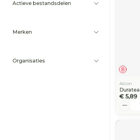
Actieve bestandsdelen
filter
Merken
filter
Organisaties
filter
Genees
Alcon
Duratea
€ 5,89
Aantal