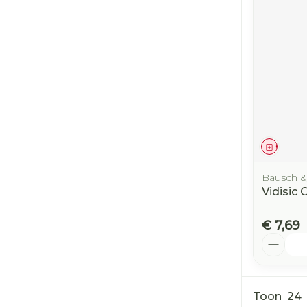
Genees
Bausch 
Vidisic 
€ 7,69
Aantal
Toon