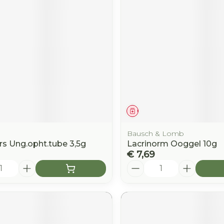
middel
Geneesmiddel
Bausch & Lomb
rs Ung.opht.tube 3,5g
Lacrinorm Ooggel 10g
€ 7,69
Aantal