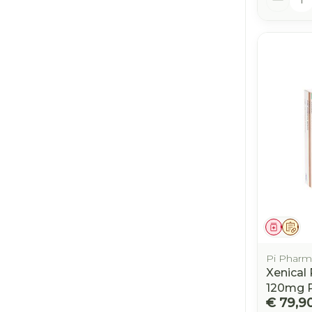
Genees
Op 
Pi Pharm
Xenical
120mg 
€ 79,9