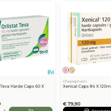
middel
Geneesmiddel
Op voorschrift
Cheplapharm
t Teva Harde Caps 60 X
Xenical Caps 84 X 120
9
€ 79,90
Reserveer