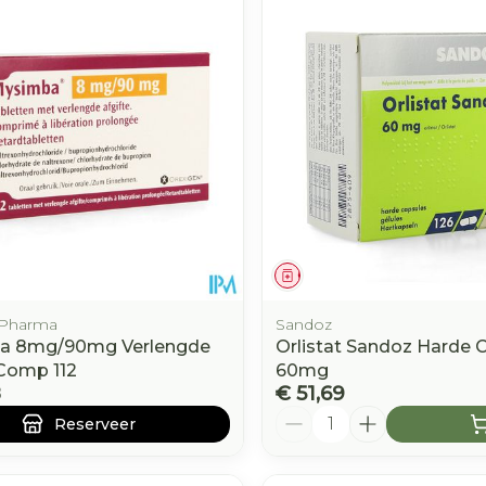
e minimale en maximale prijswaarden aan te passen.
middel
voorschrift
Geneesmiddel
 Pharma
Sandoz
a 8mg/90mg Verlengde
Orlistat Sandoz Harde 
 Comp 112
60mg
8
€ 51,69
Aantal
Reserveer