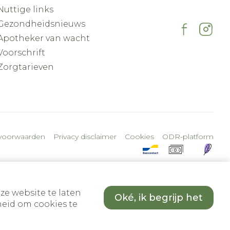
Nuttige links
Gezondheidsnieuws
Apotheker van wacht
Voorschrift
Zorgtarieven
voorwaarden
Privacy disclaimer
Cookies
ODR-platform
ze website te laten
Oké, ik begrijp het
eid om cookies te