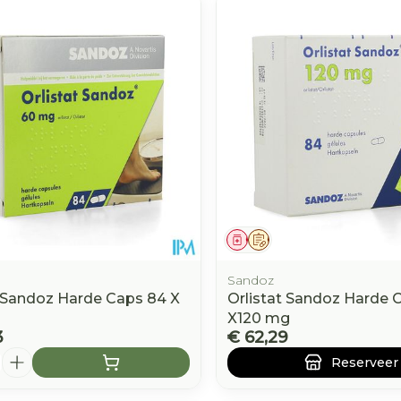
middel
Geneesmiddel
Op voorschrift
Sandoz
t Sandoz Harde Caps 84 X
Orlistat Sandoz Harde 
X120 mg
3
€ 62,29
Reserveer