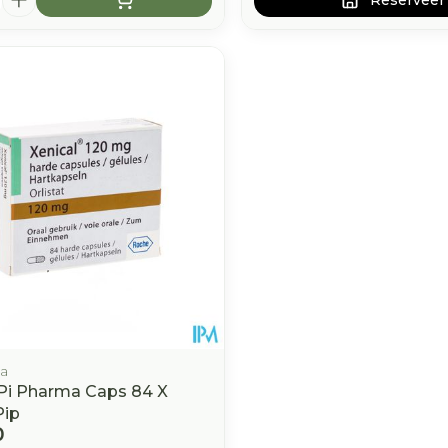
middel
voorschrift
a
 Pi Pharma Caps 84 X
Pip
0