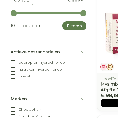
-
Minimumwaarde
Maximale waarde
€ 25,00
€ 98,99
Gebruik de pijltjestoetsen links en rechts om d
10 producten
Filteren
Actieve bestandsdelen
filter
bupropion hydrochloride
Genees
Op 
naltrexon hydrochloride
orlistat
Goodlife
Mysimb
Afgifte
€ 98,1
Merken
filter
Cheplapharm
Goodlife Pharma