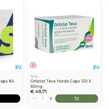
Geneesmiddel
Teva
Caps 84
Orlistat Teva Harde Caps 120 X
60mg
€ 49,71
Aantal