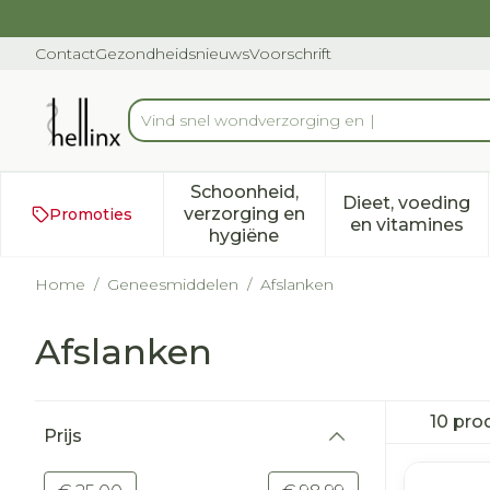
Ga naar de inhoud
Dia 1 van 1
Contact
Gezondheidsnieuws
Voorschrift
V
Product, merk, categorie...
Schoonheid,
Dieet, voeding
verzorging en
Promoties
Toon submenu voor Schoonh
Toon subm
en vitamines
hygiëne
Home
/
Geneesmiddelen
/
Afslanken
Afslanken
Doorgaan naar productlijst
10
pro
Prijs
filter