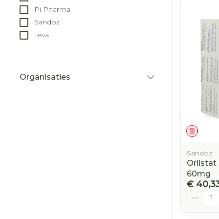
Pi Pharma
Sandoz
Teva
Organisaties
filter
Genees
Sandoz
Orlista
60mg
€ 40,3
Aantal