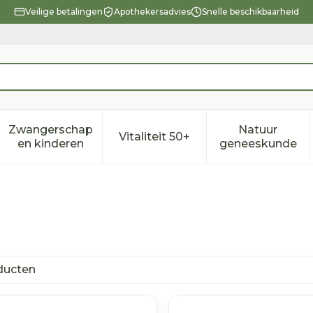
Veilige betalingen
Apothekersadvies
Snelle beschikbaarheid
Zwangerschap
Natuur
Vitaliteit 50+
eid, verzorging en hygiëne categorie
enu voor Dieet, voeding en vitamines categorie
Toon submenu voor Zwangerschap en kindere
Toon submenu voor Vitalitei
Toon sub
en kinderen
geneeskunde
ducten