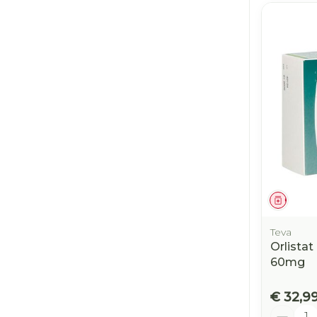
Genees
Teva
Orlista
60mg
€ 32,9
Aantal