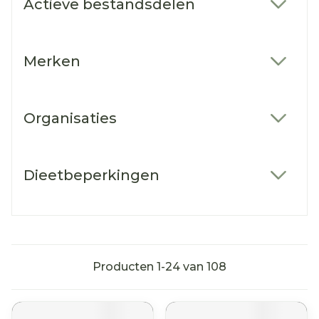
Actieve bestandsdelen
filter
Merken
filter
Organisaties
filter
Dieetbeperkingen
filter
Producten
1
-
24
van
108