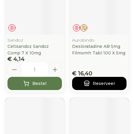
Geneesmiddel
Geneesmiddel
Op voorschrift
Sandoz
Aurobindo
Cetisandoz Sandoz
Desloratadine AB 5mg
Comp 7 X 10mg
Filmomh Tabl 100 X 5mg
€ 4,14
Aantal
€ 16,40
Bestel
Reserveer