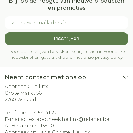
Blijf op de hoogte van nieuwe producten
en promoties
E-mail adres
Inschrijven
Door op inschrijven te klikken, schrijft u zich in voor onze
nieuwsbrief en gaat u akkoord met onze
privacy policy
.
Neem contact met ons op
Apotheek Hellinx
Grote Markt 56
2260
Westerlo
Telefoon:
014 54 41 27
E-mailadres:
apotheek.hellinx@
telenet.be
APB nummer:
135002
Apotheek titularis:
Christel Hellinx