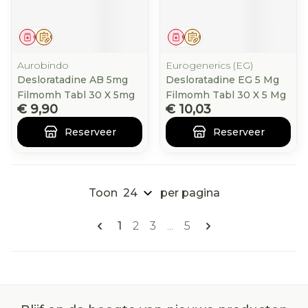
Geneesmiddel
Op voorschrift
Geneesmiddel
Op voorschrift
Aurobindo
Eurogenerics (EG)
Desloratadine AB 5mg
Desloratadine EG 5 Mg
Filmomh Tabl 30 X 5mg
Filmomh Tabl 30 X 5 Mg
€ 9,90
€ 10,03
Reserveer
Reserveer
Toon
per pagina
Pagina's
U lees momenteel pagina
Pagina
Pagina
Pagina
1
2
3
...
5