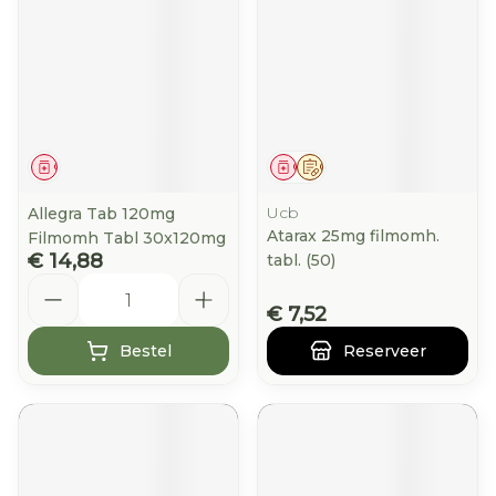
Geneesmiddel
Geneesmiddel
Op voorschrift
Ucb
Allegra Tab 120mg
Atarax 25mg filmomh.
Filmomh Tabl 30x120mg
€ 14,88
tabl. (50)
Aantal
€ 7,52
Bestel
Reserveer