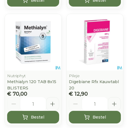
Bestel
Bestel
Nutriphyt
Pileje
Methialyn 120 TAB 8x15
Digebiane Rfx Kauwtabl
BLISTERS
20
€ 70,00
€ 12,90
Aantal
Aantal
Bestel
Bestel