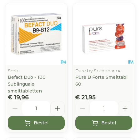
Smb
Pure by Solidpharma
Befact Duo - 100
Pure B Forte Smelttabl
Sublinguale
60
smelttabletten
€ 19,96
€ 21,95
Aantal
Aantal
Bestel
Bestel