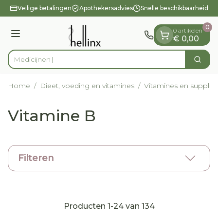
Dia 1 van 1
Ga naar de inhoud
Veilige betalingen
Apothekersadvies
Snelle beschikbaarheid
0
0 artikelen
Menu
€ 0,00
Zoek
Product, merk, categorie...
Home
/
Dieet, voeding en vitamines
/
Vitamines en supple
Vitamine B
Filteren
Producten
1
-
24
van
134