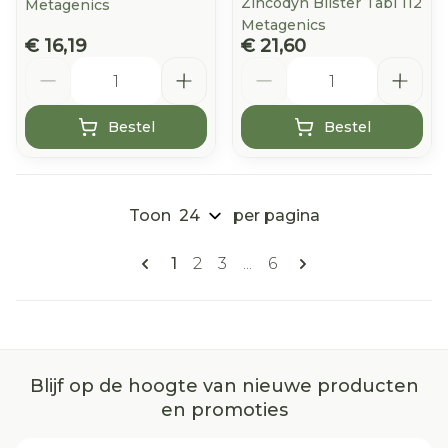
Zincodyn Blister Tabl 112
Metagenics
Metagenics
€ 16,19
€ 21,60
Aantal
Aantal
Bestel
Bestel
Toon
per pagina
Pagina's
U lees momenteel pagina
Pagina
Pagina
Pagina
1
2
3
...
6
Blijf op de hoogte van nieuwe producten
en promoties
E-mail adres