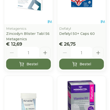
Metagenics
Defatyl
Zincodyn Blister Tabl 56
Defatyl 50+ Caps 60
Metagenics
€ 12,69
€ 26,75
Aantal
Aantal
Bestel
Bestel