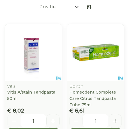
Sorteer op:
Vitis
Boiron
Vitis A/stain Tandpasta
Homeodent Complete
50ml
Care Citrus Tandpasta
Tube 75ml
€ 8,02
€ 6,61
Aantal
Aantal