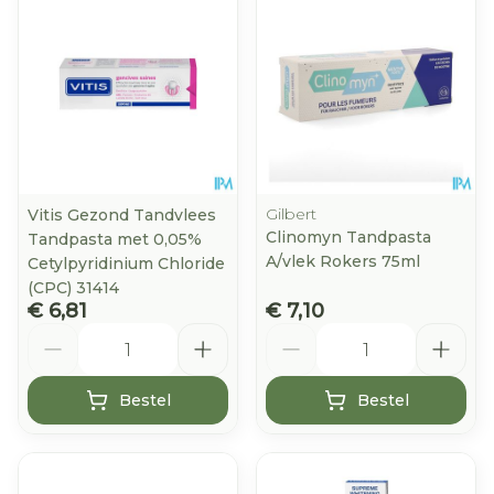
Gilbert
Vitis Gezond Tandvlees
Clinomyn Tandpasta
Tandpasta met 0,05%
A/vlek Rokers 75ml
Cetylpyridinium Chloride
(CPC) 31414
€ 6,81
€ 7,10
Aantal
Aantal
Bestel
Bestel