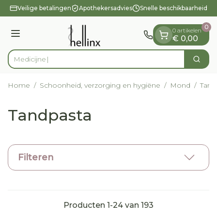
Dia 1 van 1
Ga naar de inhoud
Veilige betalingen
Apothekersadvies
Snelle beschikbaarheid
0
0 artikelen
Menu
€ 0,00
Zoek
Product, merk, categorie...
Home
/
Schoonheid, verzorging en hygiëne
/
Mond
/
Tand
Tandpasta
Filteren
Producten
1
-
24
van
193