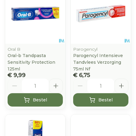
Oral B
Parogencyl
Oral-b Tandpasta
Parogencyl Intensieve
Sensitivity Protection
Tandvlees Verzorging
125ml
75ml Nf
€ 9,99
€ 6,75
Aantal
Aantal
Bestel
Bestel