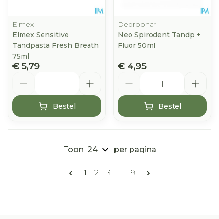
Elmex
Deprophar
Elmex Sensitive
Neo Spirodent Tandp +
Tandpasta Fresh Breath
Fluor 50ml
75ml
€ 5,79
€ 4,95
Aantal
Aantal
Bestel
Bestel
Toon
per pagina
Pagina's
U lees momenteel pagina
Pagina
Pagina
Pagina
1
2
3
...
9