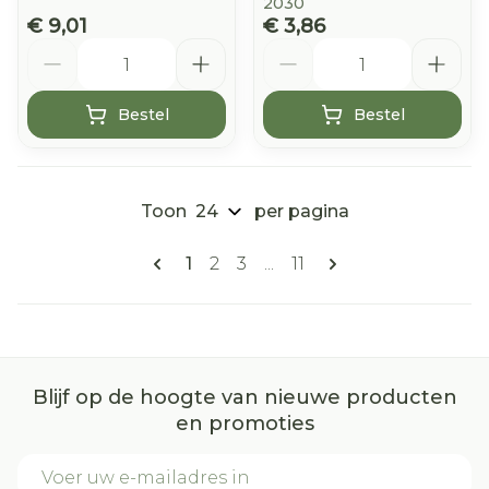
2030
€ 9,01
€ 3,86
Aantal
Aantal
Bestel
Bestel
Toon
per pagina
Pagina's
U lees momenteel pagina
Pagina
Pagina
Pagina
1
2
3
...
11
Blijf op de hoogte van nieuwe producten
en promoties
E-mail adres