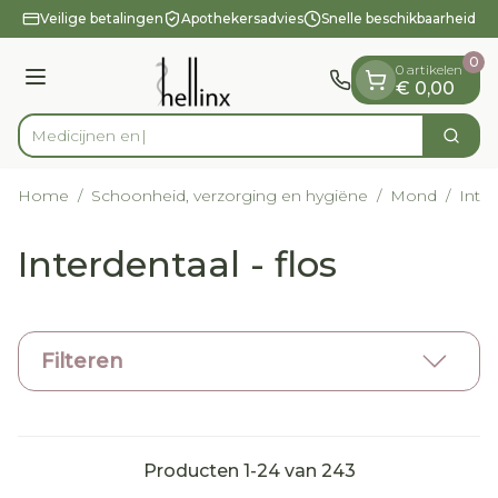
Dia 1 van 1
Ga naar de inhoud
Veilige betalingen
Apothekersadvies
Snelle beschikbaarheid
0
0 artikelen
Menu
€ 0,00
Zoek
Product, merk, categorie...
Home
/
Schoonheid, verzorging en hygiëne
/
Mond
/
Inter
Interdentaal - flos
Filteren
Producten
1
-
24
van
243