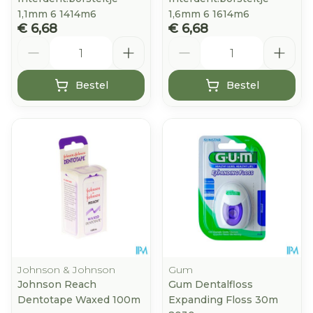
1,1mm 6 1414m6
1,6mm 6 1614m6
€ 6,68
€ 6,68
Aantal
Aantal
Bestel
Bestel
Johnson & Johnson
Gum
Johnson Reach
Gum Dentalfloss
Dentotape Waxed 100m
Expanding Floss 30m