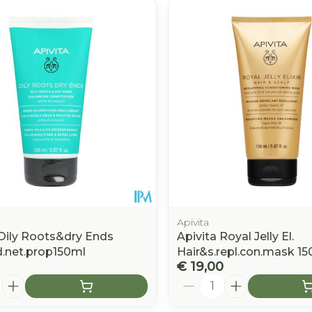
e minimale en maximale prijswaarden aan te passen.
Apivita
 Oily Roots&dry Ends
Apivita Royal Jelly El.
d.net.prop150ml
Hair&s.repl.con.mask 1
€ 19,00
Aantal