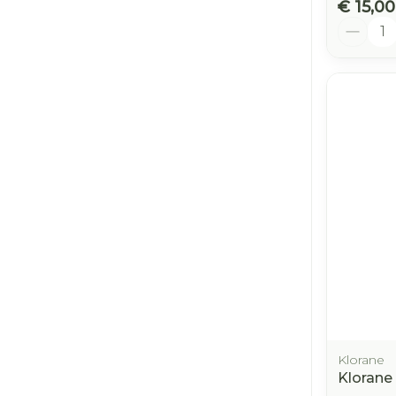
€ 15,00
Aantal
Klorane
Klorane 