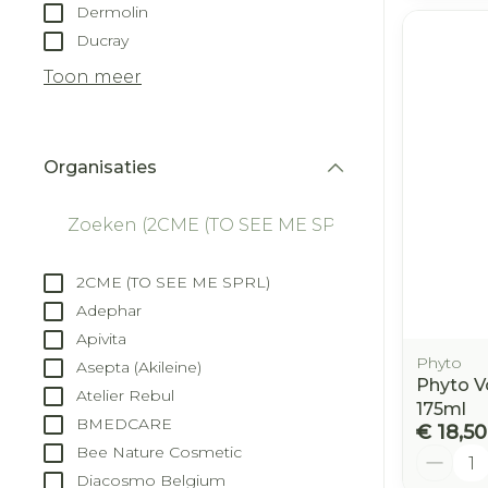
Dermolin
Ducray
Toon meer
Organisaties
filter
2CME (TO SEE ME SPRL)
Adephar
Apivita
Phyto
Asepta (Akileine)
Phyto V
Atelier Rebul
175ml
BMEDCARE
€ 18,50
Bee Nature Cosmetic
Aantal
Diacosmo Belgium