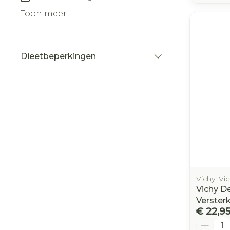
Toon meer
Dieetbeperkingen
filter
Vichy, Vi
Vichy D
Verster
€ 22,9
Aantal