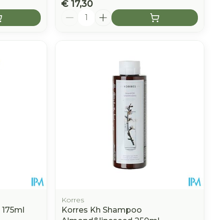
€ 17,30
Aantal
Korres
 175ml
Korres Kh Shampoo