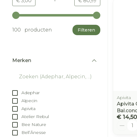
-
Minimumwaarde
Maximale waarde
€ 3,00
€ 80,99
Gebruik de pijltjestoetsen links en rechts om d
100 producten
Filteren
Merken
filter
Adephar
Apivita
Alpecin
Apivita
Apivita
Bal.con
€ 14,50
Atelier Rebul
Aantal
Bee Nature
Bell’Ânesse