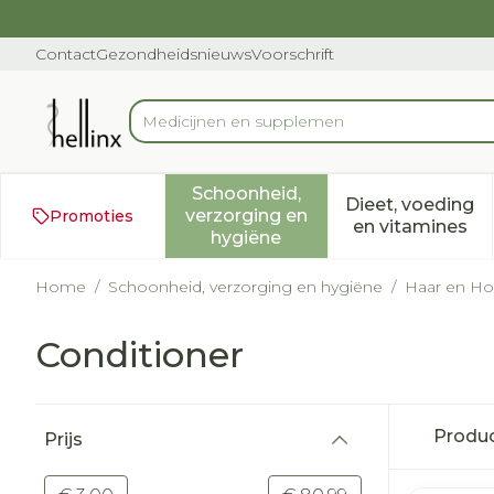
Ga naar de inhoud
Dia 1 van 1
Contact
Gezondheidsnieuws
Voorschrift
Product, merk, categorie...
Schoonheid,
Dieet, voeding
verzorging en
Promoties
Toon submenu voor Schoonh
Toon subm
en vitamines
hygiëne
Home
/
Schoonheid, verzorging en hygiëne
/
Haar en Ho
Conditioner
Doorgaan naar productlijst
Produ
Prijs
filter