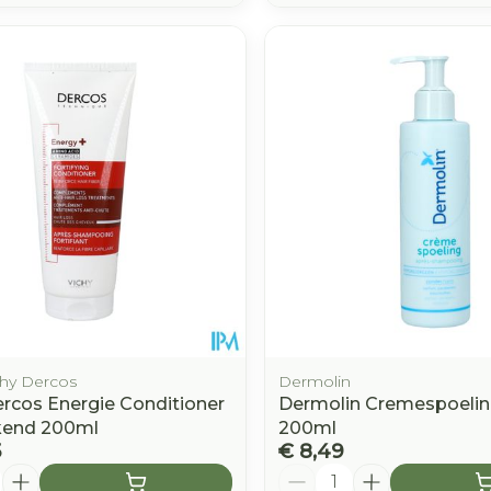
chy Dercos
Dermolin
ercos Energie Conditioner
Dermolin Cremespoelin
kend 200ml
200ml
5
€ 8,49
Aantal