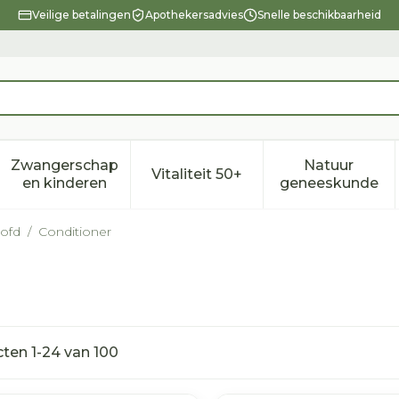
Veilige betalingen
Apothekersadvies
Snelle beschikbaarheid
Zwangerschap
Natuur
Vitaliteit 50+
eid, verzorging en hygiëne categorie
enu voor Dieet, voeding en vitamines categorie
Toon submenu voor Zwangerschap en kindere
Toon submenu voor Vitalitei
Toon sub
en kinderen
geneeskunde
ofd
/
Conditioner
cten
1
-
24
van
100