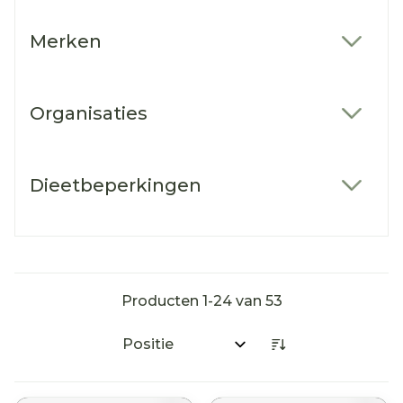
Merken
filter
Organisaties
filter
Dieetbeperkingen
filter
Producten
1
-
24
van
53
Sorteer op: