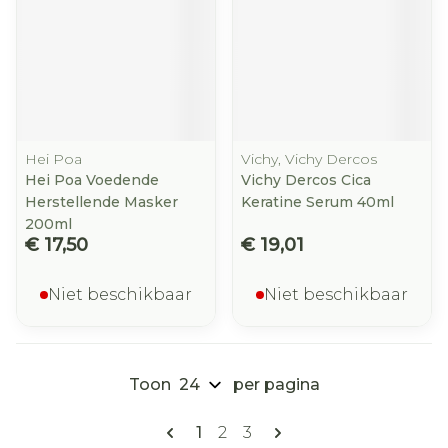
Hei Poa
Vichy, Vichy Dercos
Hei Poa Voedende
Vichy Dercos Cica
Herstellende Masker
Keratine Serum 40ml
200ml
€ 17,50
€ 19,01
Niet beschikbaar
Niet beschikbaar
Toon
per pagina
Pagina's
U lees momenteel pagina
Pagina
Pagina
1
2
3