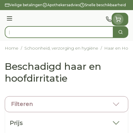
Ga naar de inhoud
Veilige betalingen
Apothekersadvies
Snelle beschikbaarheid
Menu
Zoek
Product, merk, categorie...
Home
/
Schoonheid, verzorging en hygiëne
/
Haar en Hoof
Beschadigd haar en
hoofdirritatie
Filteren
Doorgaan naar productlijst
Prijs
filter