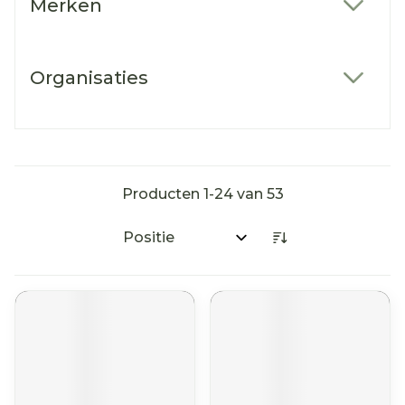
Merken
filter
Organisaties
filter
Producten
1
-
24
van
53
Sorteer op: