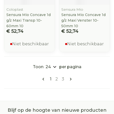
Coloplast
Sensura Mio
Sensura Mio Concave 1d
Sensura Mio Concave 1d
g/z Maxi Transp 10-
g/z Maxi Venster 10-
60mm 10
50mm 10
€ 52,74
€ 52,74
Niet beschikbaar
Niet beschikbaar
Toon
per pagina
Pagina's
U lees momenteel pagina
Pagina
Pagina
1
2
3
Blijf op de hoogte van nieuwe producten