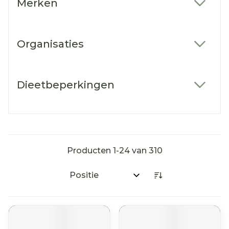
Merken
filter
Organisaties
filter
Dieetbeperkingen
filter
Producten
1
-
24
van
310
Sorteer op: