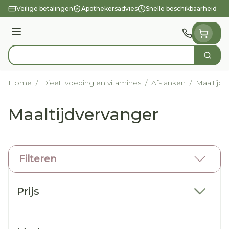
Ga naar de inhoud
Veilige betalingen
Apothekersadvies
Snelle beschikbaarheid
Menu
Zoek
Product, merk, categorie...
Home
/
Dieet, voeding en vitamines
/
Afslanken
/
Maaltijdv
Maaltijdvervanger
Filteren
Doorgaan naar productlijst
Prijs
filter