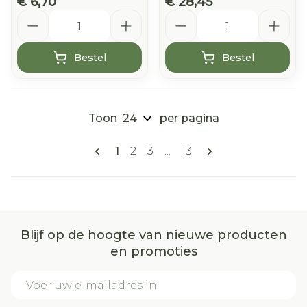
€ 6,70
€ 28,45
Aantal
Aantal
Bestel
Bestel
Toon
per pagina
Pagina's
U lees momenteel pagina
Pagina
Pagina
Pagina
1
2
3
...
13
Blijf op de hoogte van nieuwe producten
en promoties
E-mail adres