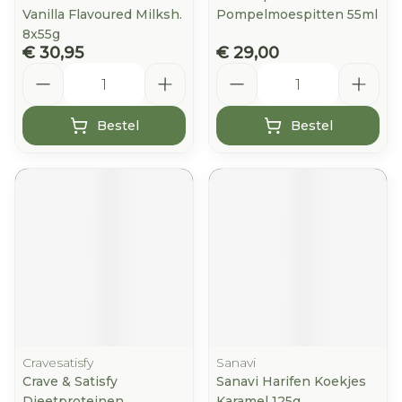
Vanilla Flavoured Milksh.
Pompelmoespitten 55ml
8x55g
€ 30,95
€ 29,00
Aantal
Aantal
Bestel
Bestel
Cravesatisfy
Sanavi
Crave & Satisfy
Sanavi Harifen Koekjes
Dieetproteinen
Karamel 125g