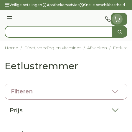
Ga naar de inhoud
Veilige betalingen
Apothekersadvies
Snelle beschikbaarheid
Menu
Zoek
Product, merk, categorie...
Home
/
Dieet, voeding en vitamines
/
Afslanken
/
Eetlust
Eetlustremmer
Filteren
Doorgaan naar productlijst
Prijs
filter