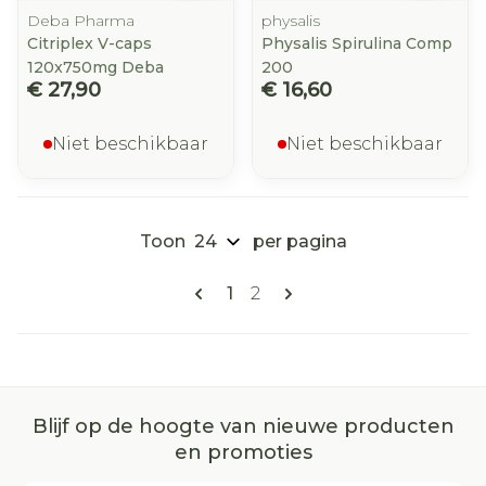
Deba Pharma
physalis
Citriplex V-caps
Physalis Spirulina Comp
120x750mg Deba
200
€ 27,90
€ 16,60
Niet beschikbaar
Niet beschikbaar
Toon
per pagina
Pagina's
U lees momenteel pagina
Pagina
1
2
Blijf op de hoogte van nieuwe producten
en promoties