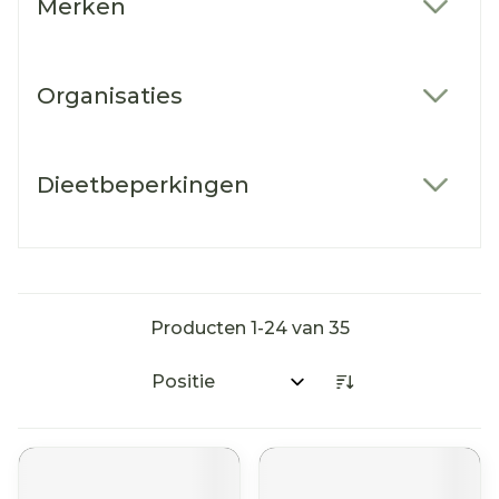
Merken
filter
Organisaties
filter
Dieetbeperkingen
filter
Producten
1
-
24
van
35
Sorteer op: