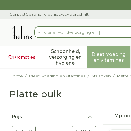
Ga naar de inhoud
Dia 1 van 1
Contact
Gezondheidsnieuws
Voorschrift
Vind s
Product, merk, categorie...
Schoonheid,
Dieet, voeding
verzorging en
Promoties
Toon submenu voor Schoonh
Toon subm
en vitamines
hygiëne
Home
/
Dieet, voeding en vitamines
/
Afslanken
/
Platte 
Platte buik
Doorgaan naar productlijst
7
prod
Prijs
filter