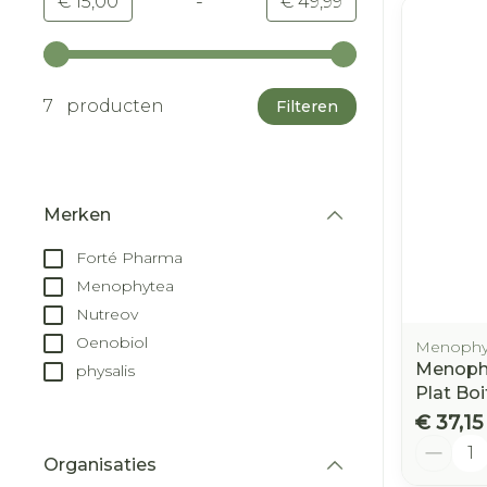
-
Minimumwaarde
Maximale waarde
€ 15,00
€ 49,99
Gebruik de pijltjestoetsen links en rechts om d
7 producten
Filteren
Merken
filter
Forté Pharma
Menophytea
Nutreov
Oenobiol
Menophyt
Menophy
physalis
Plat Bo
€ 37,15
Aantal
Organisaties
filter