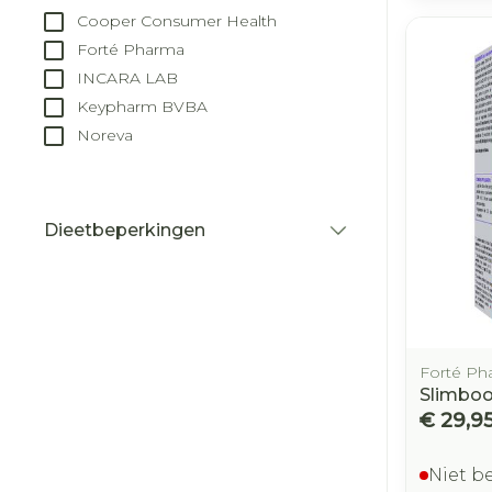
Cooper Consumer Health
Forté Pharma
INCARA LAB
Keypharm BVBA
Noreva
Dieetbeperkingen
filter
Forté Ph
Slimboo
€ 29,9
Niet b