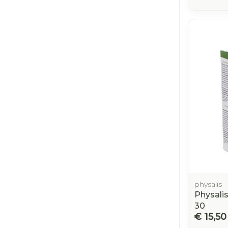
physalis
Physali
30
€ 15,50