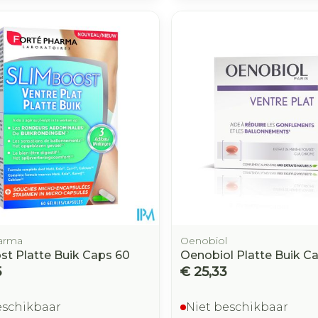
arma
Oenobiol
st Platte Buik Caps 60
Oenobiol Platte Buik C
5
€ 25,33
eschikbaar
Niet beschikbaar