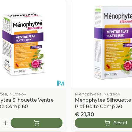
e minimale en maximale prijswaarden aan te passen.
ea, Nutreov
Menophytea, Nutreov
tea Silhouette Ventre
Menophytea Silhouette
ite Comp 60
Plat Boite Comp 30
€ 21,30
Bestel