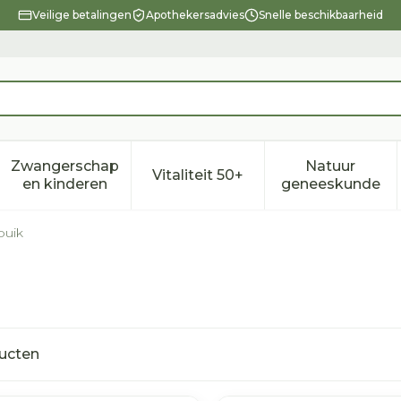
Veilige betalingen
Apothekersadvies
Snelle beschikbaarheid
Zwangerschap
Natuur
Vitaliteit 50+
eid, verzorging en hygiëne categorie
enu voor Dieet, voeding en vitamines categorie
Toon submenu voor Zwangerschap en kindere
Toon submenu voor Vitalitei
Toon sub
en kinderen
geneeskunde
buik
ucten