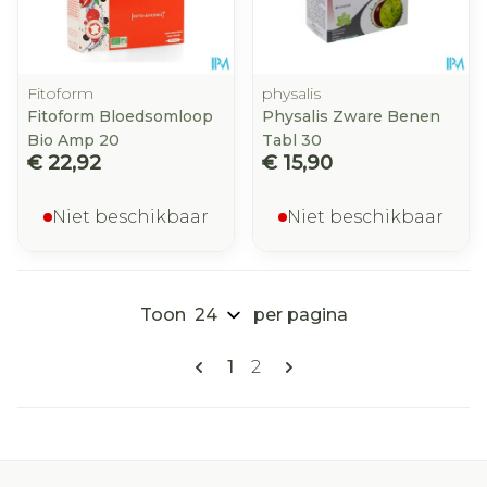
Fitoform
physalis
Fitoform Bloedsomloop
Physalis Zware Benen
Bio Amp 20
Tabl 30
€ 22,92
€ 15,90
Niet beschikbaar
Niet beschikbaar
Toon
per pagina
Pagina's
U lees momenteel pagina
Pagina
1
2