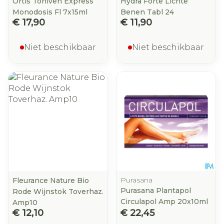
Ortis Toniven Express
Hydra Forte Lichte
Monodosis Fl 7x15ml
Benen Tabl 24
€ 17,90
€ 11,90
Niet beschikbaar
Niet beschikbaar
Purasana
Fleurance Nature Bio
Purasana Plantapol
Rode Wijnstok Toverhaz.
Circulapol Amp 20x10ml
Amp10
€ 12,10
€ 22,45