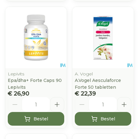
Lepivits
A. Vogel
Epa/dha+ Forte Caps 90
A.Vogel Aesculaforce
Lepivits
Forte 50 tabletten
€ 26,90
€ 22,39
Aantal
Aantal
Bestel
Bestel