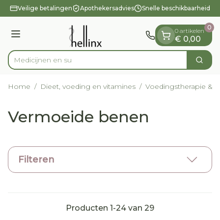
Dia 1 van 1
Ga naar de inhoud
Veilige betalingen
Apothekersadvies
Snelle beschikbaarheid
0
0 artikelen
Menu
€ 0,00
Zoek
Product, merk, categorie...
Home
/
Dieet, voeding en vitamines
/
Voedingstherapie & we
Vermoeide benen
Filteren
Producten
1
-
24
van
29