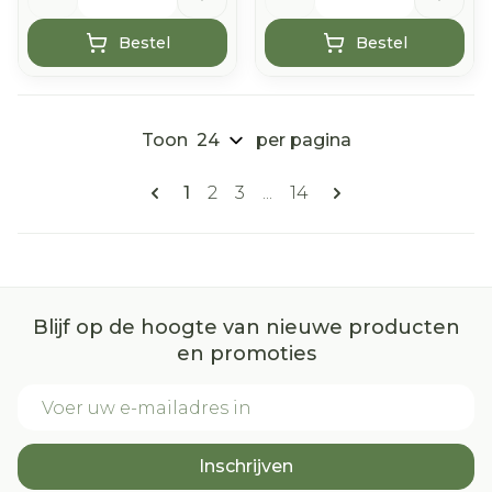
Bestel
Bestel
Toon
per pagina
Pagina's
U lees momenteel pagina
Pagina
Pagina
Pagina
1
2
3
...
14
Blijf op de hoogte van nieuwe producten
en promoties
E-mail adres
Inschrijven