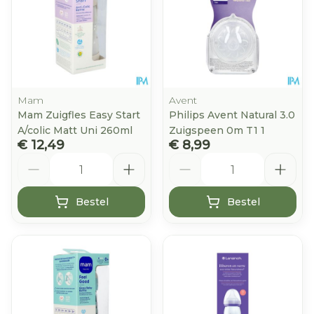
Mam
Avent
Mam Zuigfles Easy Start
Philips Avent Natural 3.0
A/colic Matt Uni 260ml
Zuigspeen 0m T1 1
€ 12,49
€ 8,99
Aantal
Aantal
Bestel
Bestel