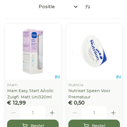
Sorteer op:
Mam
Nutricia
Mam Easy Start A/colic
Nutriset Speen Voor
Zuigfl. Matt Uni320ml
Prematuur
€ 12,99
€ 0,50
Aantal
Aantal
Bestel
Bestel