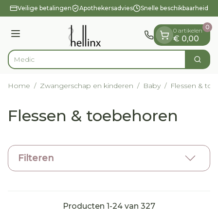
Dia 1 van 1
Ga naar de inhoud
Veilige betalingen
Apothekersadvies
Snelle beschikbaarheid
0
0 artikelen
Menu
€ 0,00
V
Zoek
Product, merk, categorie...
Home
/
Zwangerschap en kinderen
/
Baby
/
Flessen & to
Flessen & toebehoren
Filteren
Producten
1
-
24
van
327