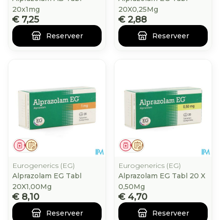
20x1mg
20X0,25Mg
€ 7,25
€ 2,88
Reserveer
Reserveer
Geneesmiddel
Op voorschrift
Geneesmiddel
Op voorschrift
Eurogenerics (EG)
Eurogenerics (EG)
Alprazolam EG Tabl
Alprazolam EG Tabl 20 X
20X1,00Mg
0,50Mg
€ 8,10
€ 4,70
Reserveer
Reserveer