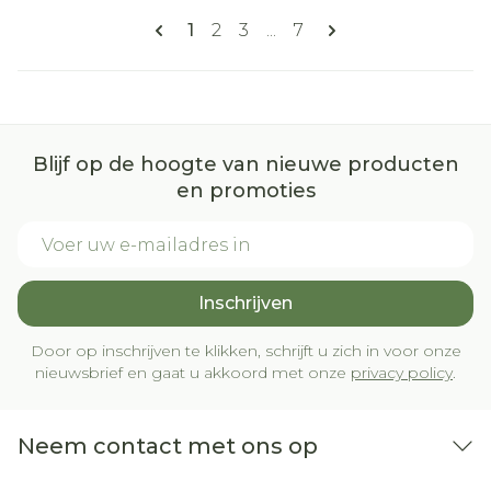
Pagina's
U lees momenteel pagina
Pagina
Pagina
Pagina
1
2
3
...
7
Blijf op de hoogte van nieuwe producten
en promoties
E-mail adres
Inschrijven
Door op inschrijven te klikken, schrijft u zich in voor onze
nieuwsbrief en gaat u akkoord met onze
privacy policy
.
Neem contact met ons op