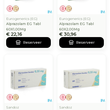
Geneesmiddel
Op voorschrift
Geneesmiddel
Op voorschrift
Eurogenerics (EG)
Eurogenerics (EG)
Alprazolam EG Tabl
Alprazolam EG Tabl
60X1,00Mg
60X2,00Mg
€ 22,16
€ 30,96
Reserveer
Reserveer
Geneesmiddel
Op voorschrift
Geneesmiddel
Op voorschrift
Sandoz
Sandoz