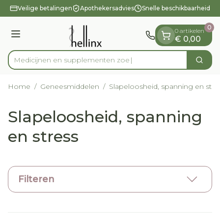
Dia 1 van 1
Ga naar de inhoud
Veilige betalingen
Apothekersadvies
Snelle beschikbaarheid
0
0 artikelen
Menu
€ 0,00
Medicijnen
Zoek
Product, merk, categorie...
Home
/
Geneesmiddelen
/
Slapeloosheid, spanning en stre
Slapeloosheid, spanning
en stress
Filteren