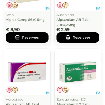
Geneesmiddel
Op voorschrift
Geneesmiddel
Op voorschrift
Smb
Aurobindo
Alpraz Comp 56x0,5mg
Alprazolam AB Tabl
20x0,25mg
€ 8,90
€ 2,59
Reserveer
Reserveer
Geneesmiddel
Op voorschrift
Geneesmiddel
Op voorschrift
Aurobindo
Eurogenerics (EG)
Alprazolam AB Tabl
Alprazolam EG Tabl