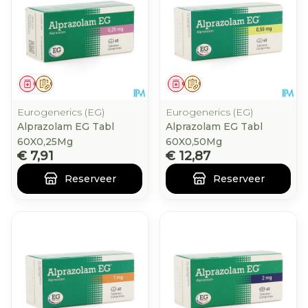
Geneesmiddel
Op voorschrift
Geneesmiddel
Op voorschrift
Eurogenerics (EG)
Eurogenerics (EG)
Alprazolam EG Tabl
Alprazolam EG Tabl
60X0,25Mg
60X0,50Mg
€ 7,91
€ 12,87
Reserveer
Reserveer