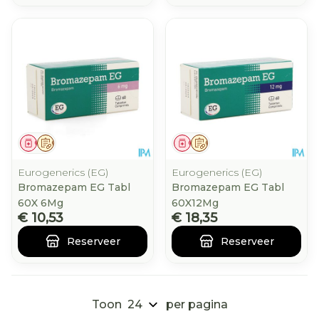
Geneesmiddel
Op voorschrift
Geneesmiddel
Op voorschrift
Eurogenerics (EG)
Eurogenerics (EG)
Bromazepam EG Tabl
Bromazepam EG Tabl
60X 6Mg
60X12Mg
€ 10,53
€ 18,35
Reserveer
Reserveer
Toon
per pagina